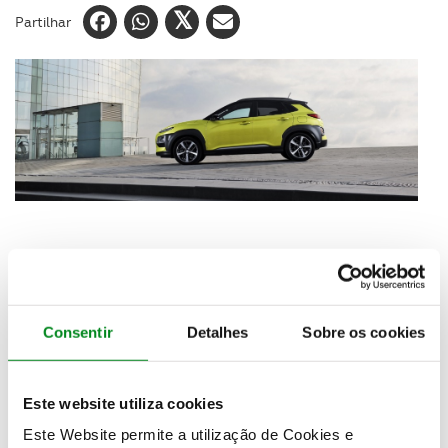
Partilhar
Consentir
Detalhes
Sobre os cookies
A Hyundai deu recentemente início às
pré-vendas
do Hyundai Kauai e
as 100 primeiras unidades já
esgotaram
, mesmo antes deste modelo estar
Este website utiliza cookies
disponível na rede de concessionários da marca
. O
Este Website permite a utilização de Cookies e
lançamento oficial do novo elemento da gama SUV