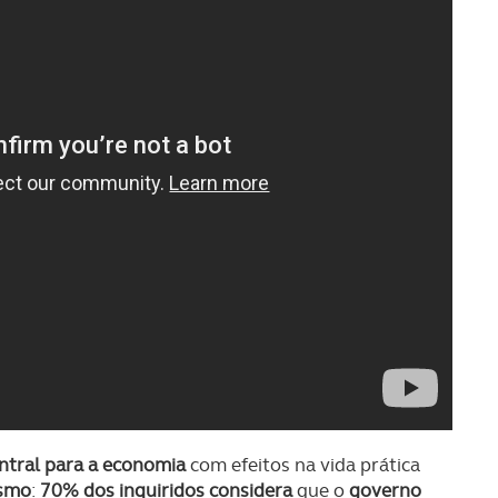
ntral para a economia
com efeitos na vida prática
esmo
:
70% dos inquiridos considera
que o
governo