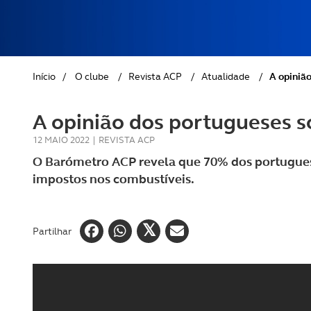
REVISTA ACP
PETS
SOBRE O ACP SEGUROS
CLÁSSICOS
Início
/
O clube
/
Revista ACP
/
Atualidade
/
A opiniã
GOLFE
A opinião dos portugueses s
AUTOCARAVANISMO
12 MAIO 2022
|
REVISTA ACP
O Barómetro ACP revela que 70% dos portugues
impostos nos combustíveis.
Partilhar