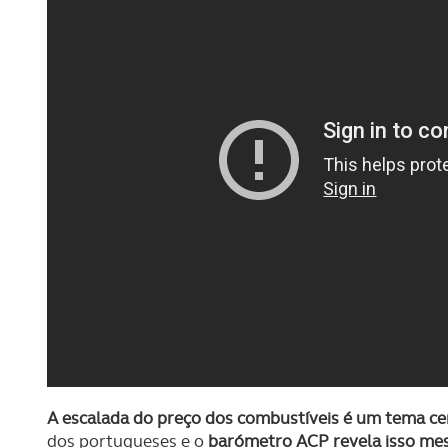
A escalada do preço dos combustíveis é um tema ce
dos portugueses e o
barómetro ACP revela isso m