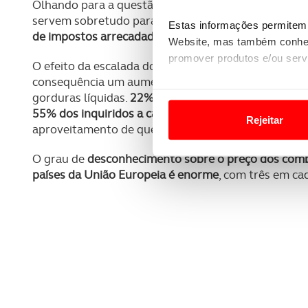
Olhando para a questão da
fiscalidade aplicada aos
servem sobretudo para financiar o Estado.
Mas a ma
Estas informações permitem 
de impostos arrecadada pelo Estado num litro de ga
Website, mas também conhec
promover produtos e/ou serv
O efeito da escalada do
preço dos combustíveis é p
consequência um aumento generalizado nos bens ess
Em alguns casos, a utilizaç
gorduras líquidas.
22% admite mesmo já ter deixad
tempo as suas preferências 
55% dos inquiridos a causa da subida dos preços é 
Rejeitar
aproveitamento de quem vende os produtos.
Usamos cookies para melhorar
funcionalidades de redes so
O grau de
desconhecimento sobre o preço dos combu
países da União Europeia é enorme
, com três em ca
Adicionalmente partilhamos i
e organizações na UE e em p
O ACP garantirá que as tran
consentimento e quando tal s
Realçamos que o bloqueio de 
navegação no Website e nos 