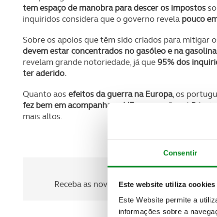
tem espaço de manobra para descer os impostos
so
inquiridos considera que o governo revela
pouco em
Sobre os apoios que têm sido criados para mitigar o
devem estar concentrados no gasóleo e na gasolina
revelam grande notoriedade, já que
95% dos inquir
ter aderido.
Quanto aos
efeitos da guerra na Europa
, os portug
fez bem em acompanhar a UE
nas sanções a` Rússi
mais altos.
Consentir
Newsletter Revista
Receba as novidades do mundo automóvel e
Este website utiliza cookies
Este Website permite a utili
informações sobre a navegaç