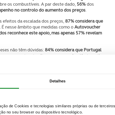
bre os combustíveis. A par deste dado,
56%
dos
penho no controlo do aumento dos preços
.
s efeitos da escalada dos preços,
87% considera que
. É nesse âmbito que medidas como o
Autovoucher
idos reconhece este apoio, mas apenas 57% revelam
ueses não têm dúvidas:
84% considera que Portugal
a mesmo que isso implique pagar combustíveis muito
Detalhes
SUBSCREVER
 do universo ACP.
zação de Cookies e tecnologias similares próprias ou de tercei
ão no seu browser ou dispositivo tecnológico.