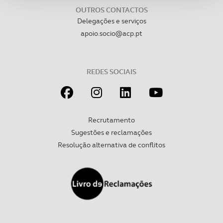
analisar dados de navegação no nosso website.
OUTROS CONTACTOS
Delegações e serviços
Adicionalmente partilhamos informação, relativa à sua
apoio.socio@acp.pt
utilização do nosso site de publicidade e de análise, com
parceiros e organizações na UE e em países terceiros.
REDES SOCIAIS
O ACP garantirá que as transferências internacionais de
dados pessoais serão realizadas apenas com o seu
consentimento e quando tal se afigure estritamente
necessário no contexto dos serviços a prestar.
Recrutamento
Sugestões e reclamações
Realçamos que o bloqueio de certo tipo de Cookies e
Resolução alternativa de conflitos
tecnologias similares pode ter impacto na sua
experiência de navegação no Website e nos serviços
disponibilizados.
Consulte a política de cookies do site.