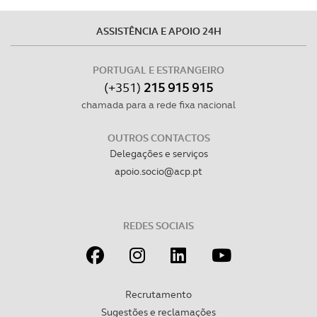
O ACP garantirá que as transferências internacionais de
dados pessoais serão realizadas apenas com o seu
ASSISTÊNCIA E APOIO 24H
consentimento e quando tal se afigure estritamente
necessário no contexto dos serviços a prestar.
PORTUGAL E ESTRANGEIRO
(+351)
215 915 915
Realçamos que o bloqueio de certo tipo de Cookies e
chamada para a rede fixa nacional
tecnologias similares pode ter impacto na sua
experiência de navegação no Website e nos serviços
OUTROS CONTACTOS
disponibilizados.
Delegações e serviços
apoio.socio@acp.pt
Consulte a política de cookies do site.
REDES SOCIAIS
Recrutamento
Sugestões e reclamações