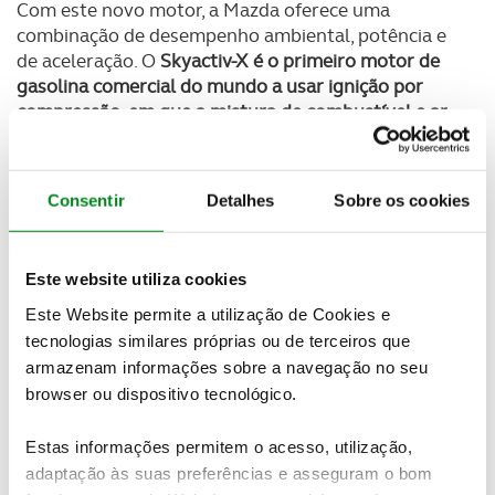
Com este novo motor, a Mazda oferece uma
combinação de desempenho ambiental, potência e
de aceleração. O
Skyactiv-X é o primeiro motor de
gasolina comercial do mundo a usar ignição por
compressão, em que a mistura de combustível e ar
se acende espontaneamente quando comprimido
pelo pistão
.
Consentir
Detalhes
Sobre os cookies
Um novo método de combustão exclusivo,
chamado Spark Controlled Compression Ignition
,
supera duas questões que até agora impediram a
Este website utiliza cookies
comercialização de motores a gasolina de ignição
por compressão: o da maximização a zona em que a
Este Website permite a utilização de Cookies e
ignição por compressão é possível, e o da transição
tecnologias similares próprias ou de terceiros que
perfeita entre ignição por compressão e ignição.
armazenam informações sobre a navegação no seu
browser ou dispositivo tecnológico.
A ignição de compressão e um sobrealimentador
ajustado para melhorar a economia de combustível
Estas informações permitem o acesso, utilização,
juntos oferecem uma resposta sem precedentes do
adaptação às suas preferências e asseguram o bom
motor e
aumentam o binário de 10 a 30% sobre o