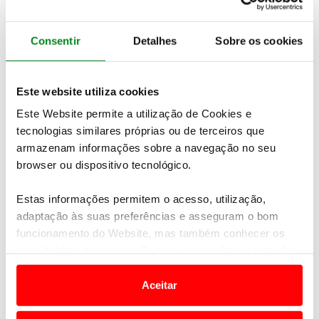
as
regras para os recém-encartados
, as
penalidades
por circular na faixa do meio
, as regras para
circular
nas rotundas
e ainda tudo o que precisa de saber
Consentir
Detalhes
Sobre os cookies
para
renovar a carta
e não deixar passar os prazos,
entre muitos outros assuntos, são temas tratados
nos novos episódios da série de programas do
Este website utiliza cookies
Automóvel Club de Portugal
.
Este Website permite a utilização de Cookies e
tecnologias similares próprias ou de terceiros que
armazenam informações sobre a navegação no seu
browser ou dispositivo tecnológico.
Estas informações permitem o acesso, utilização,
adaptação às suas preferências e asseguram o bom
funcionamento do Website, mas também conhecer os
seus hábitos de navegação para personalizar conteúdos
e anúncios de modo a promover produtos e/ou serviços.
Aceitar
Em alguns casos, a utilização destas tecnologias
dependem do seu consentimento, definindo nesses