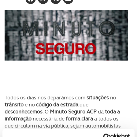
Todos os dias nos deparámos com
situações
no
trânsito
e no
código da estrada
que
desconhecemos
. O
Minuto Seguro ACP
dá
toda a
informação
necessária de
forma clara
a todos os
que circulam na via pública, sejam automobilistas
ou peões. A
Carta por Pontos
, os
veículos elétricos
,