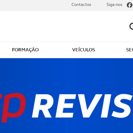
Contactos
Siga-nos
FORMAÇÃO
VEÍCULOS
SE
ões de passeios
Passeios e expedições 
Terreno
er Portugal
Preparar a viagem de ca
ir em Portugal
Itinerários à sua medid
ir no estrangeiro