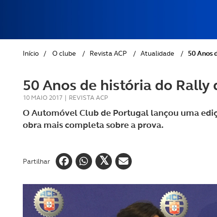
REVISTA ACP
PETS
SOBRE O ACP SEGUROS
CLÁSSICOS
Início
/
O clube
/
Revista ACP
/
Atualidade
/
50 Anos d
GOLFE
50 Anos de história do Rally
AUTOCARAVANISMO
10 MAIO 2017
|
REVISTA ACP
O Automóvel Club de Portugal lançou uma edição
obra mais completa sobre a prova.
Partilhar