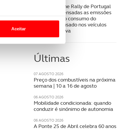
16 MAIO 2022
WRC Vodafone Rally de Portugal
vai ver compensadas as emissões
o nesses termos e a todo o
de carbono do consumo do
site.
combustível usado nos veículos
Aceitar
durante a prova
 para lhe proporcionar
site.
Últimas
e e de análise, com parceiros
07 AGOSTO 2026
Preço dos combustíveis na próxima
apenas com o seu
semana | 10 a 16 de agosto
estar.
06 AGOSTO 2026
 na sua experiência de
Mobilidade condicionada: quando
conduzir é sinónimo de autonomia
06 AGOSTO 2026
A Ponte 25 de Abril celebra 60 anos