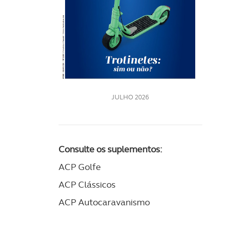
Rev
202
LE
JULHO 2026
Consulte os suplementos:
ACP Golfe
ACP Clássicos
ACP Autocaravanismo