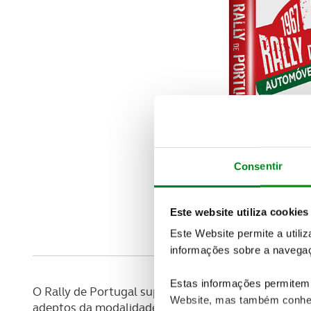
Consentir
Este website utiliza cookies
Este Website permite a utili
informações sobre a navegaç
Estas informações permitem 
O Rally de Portugal suplantou o sonho dos que o id
Website, mas também conhec
adeptos da modalidade ao longo dos tempos e cond