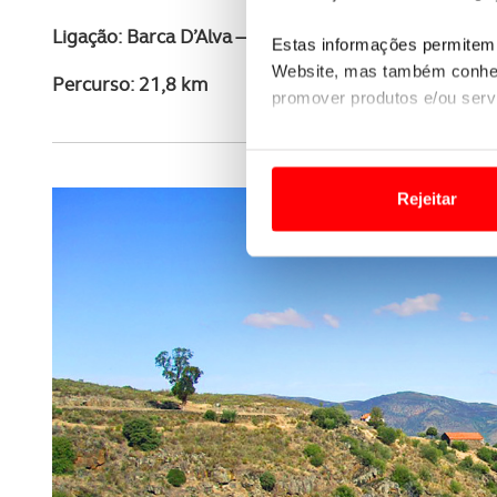
Ligação: Barca D’Alva — Freixo de Espada à Cinta
Estas informações permitem 
Website, mas também conhec
Percurso: 21,8 km
promover produtos e/ou serv
Em alguns casos, a utilizaç
tempo as suas preferências 
Rejeitar
Usamos cookies para melhorar
funcionalidades de redes so
Adicionalmente partilhamos i
e organizações na UE e em p
O ACP garantirá que as tran
consentimento e quando tal s
Realçamos que o bloqueio de 