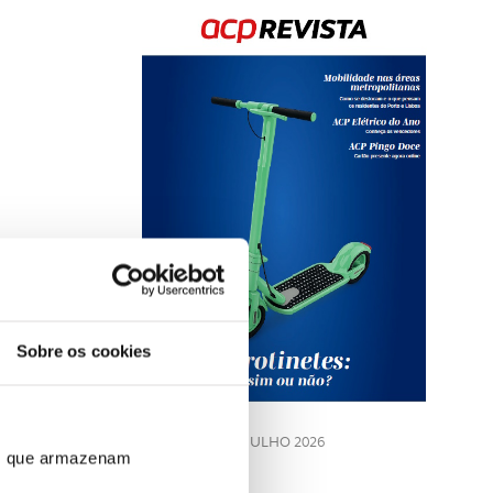
Rev
202
Sobre os cookies
LE
JULHO 2026
ros que armazenam