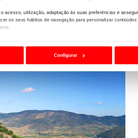
o acesso, utilização, adaptação às suas preferências e asseg
er os seus hábitos de navegação para personalizar conteúdos
iços.
ão destas tecnologias dependem do seu consentimento, definind
e limitando o acesso a informações durante a navegação no Web
Configurar
 a sua experiência digital, personalizar conteúdos e anúncios,
ciais, bem como para analisar dados de navegação no nosso web
nformação, relativa à sua utilização do nosso site de publicidad
aíses terceiros.
sferências internacionais de dados pessoais serão realizadas 
e afigure estritamente necessário no contexto dos serviços a pr
certo tipo de Cookies e tecnologias similares pode ter impacto