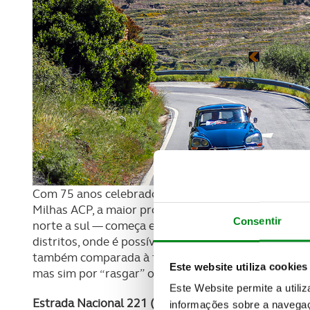
Com 75 anos celebrados este ano, a N2 é a estrada 
Milhas ACP, a maior prova de regularidade de carros
Consentir
norte a sul — começa em Chaves e acaba em Faro — 
distritos, onde é possível atravessar quatro serras 
também comparada à famosa estrada Route 66 nos 
Este website utiliza cookies
mas sim por “rasgar” o País ao meio.
Este Website permite a utili
Estrada Nacional 221 (N221)
informações sobre a navegaç