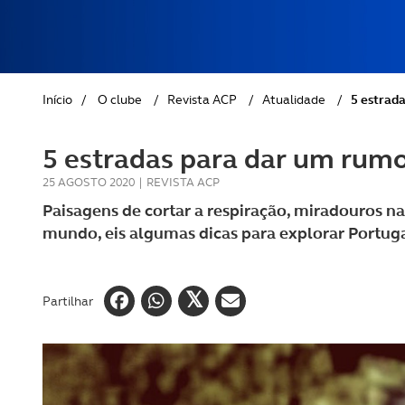
REVISTA ACP
PETS
SOBRE O ACP SEGUROS
CLÁSSICOS
Início
/
O clube
/
Revista ACP
/
Atualidade
/
5 estrada
GOLFE
5 estradas para dar um rumo
AUTOCARAVANISMO
25 AGOSTO 2020
|
REVISTA ACP
Paisagens de cortar a respiração, miradouros n
mundo, eis algumas dicas para explorar Portugal
Partilhar