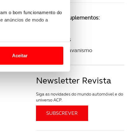
uram o bom funcionamento do
Consulte os suplementos:
 e anúncios de modo a
ACP Golfe
ACP Clássicos
o nesses termos e a todo o
ACP Autocaravanismo
site.
Aceitar
 para lhe proporcionar
site.
Newsletter Revista
e e de análise, com parceiros
Siga as novidades do mundo automóvel e do
universo ACP.
apenas com o seu
estar.
 na sua experiência de