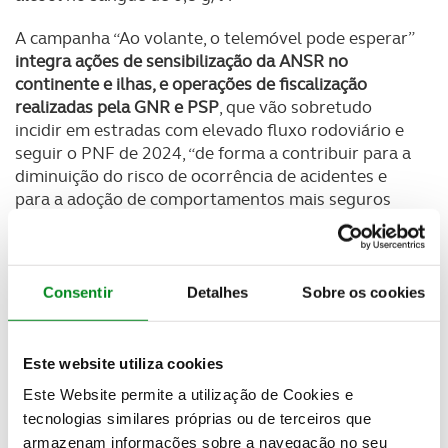
A campanha “Ao volante, o telemóvel pode esperar”
integra ações de sensibilização da ANSR no
continente e ilhas, e operações de fiscalização
realizadas pela GNR e PSP
, que vão sobretudo
incidir em estradas com elevado fluxo rodoviário e
seguir o PNF de 2024, “de forma a contribuir para a
diminuição do risco de ocorrência de acidentes e
para a adoção de comportamentos mais seguros
por parte dos condutores no que respeita ao
manuseamento do telemóvel durante a condução”.
As ações de sensibilização ocorrerão em simultâneo
Consentir
Detalhes
Sobre os cookies
com operações de fiscalização em várias
localidades.
Este website utiliza cookies
Este Website permite a utilização de Cookies e
tecnologias similares próprias ou de terceiros que
Newsletter Revista
Receba as novidades do mundo automóvel e
armazenam informações sobre a navegação no seu