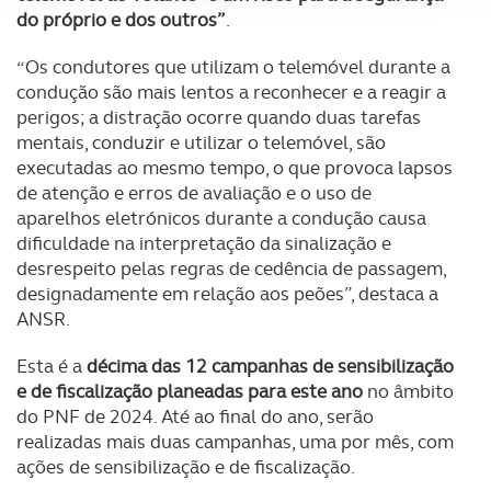
do próprio e dos outros”
.
Adicionalmente partilhamos informação, relativa à sua
utilização do nosso site de publicidade e de análise, com
“Os condutores que utilizam o telemóvel durante a
parceiros e organizações na UE e em países terceiros.
condução são mais lentos a reconhecer e a reagir a
perigos; a distração ocorre quando duas tarefas
O ACP garantirá que as transferências internacionais de
mentais, conduzir e utilizar o telemóvel, são
dados pessoais serão realizadas apenas com o seu
executadas ao mesmo tempo, o que provoca lapsos
consentimento e quando tal se afigure estritamente
de atenção e erros de avaliação e o uso de
necessário no contexto dos serviços a prestar.
aparelhos eletrónicos durante a condução causa
dificuldade na interpretação da sinalização e
Realçamos que o bloqueio de certo tipo de Cookies e
desrespeito pelas regras de cedência de passagem,
designadamente em relação aos peões”, destaca a
tecnologias similares pode ter impacto na sua
ANSR.
experiência de navegação no Website e nos serviços
disponibilizados.
Esta é a
décima das 12 campanhas de sensibilização
e de fiscalização planeadas para este ano
no âmbito
Consulte a política de cookies do site.
do PNF de 2024. Até ao final do ano, serão
realizadas mais duas campanhas, uma por mês, com
ações de sensibilização e de fiscalização.