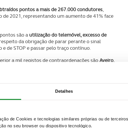
ubtraídos pontos a mais de 267.000 condutores
,
aio de 2021, representando um aumento de 41% face
 pontos são a
utilização do telemóvel, excesso de
srespeito da obrigação de parar perante o sinal
o e de STOP e passar pelo traço contínuo.
rior a mil registos de contraordenações são
Aveiro,
túbal
.
os condutores que disponham de apenas cinco ou
o prazo máximo de 180 dias a contar da data da
Detalhes
9 os que passaram por esta situações nos últimos
s ações de formação, a carta pode ser cassada e, nos
a por este motivo.
quentaram a ação de formação
e 1.915 ainda estão
zação de Cookies e tecnologias similares próprias ou de tercei
ão no seu browser ou dispositivo tecnológico.