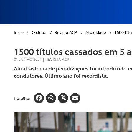
REVISTA ACP
PETS
SOBRE O ACP SEGUROS
CLÁSSICOS
Início
/
O clube
/
Revista ACP
/
Atualidade
/
1500 títu
GOLFE
1500 títulos cassados em 5 
AUTOCARAVANISMO
01 JUNHO 2021
|
REVISTA ACP
Atual sistema de penalizações foi introduzido e
condutores. Último ano foi recordista.
Partilhar