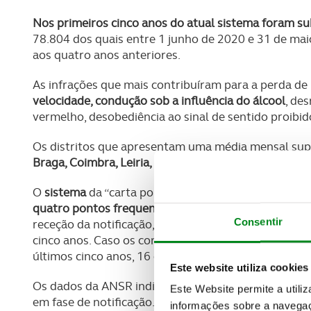
Nos primeiros cinco anos do atual sistema foram s
78.804 dos quais entre 1 junho de 2020 e 31 de m
aos quatro anos anteriores.
As infrações que mais contribuíram para a perda de
velocidade, condução sob a influência do álcool
, de
vermelho, desobediência ao sinal de sentido proibid
Os distritos que apresentam uma média mensal supe
Braga, Coimbra, Leiria, Lisboa, Porto, Santarém e Se
O
sistema
da “carta por pontos”
prevê também que 
quatro pontos frequentem uma ação de formação
n
Consentir
receção da notificação, tendo sido um total de 2.71
cinco anos. Caso os condutores não frequentem esta
últimos cinco anos, 16 condutores ficaram sem cart
Este website utiliza cookies
Os dados da ANSR indicam que
378 condutores fre
Este Website permite a utili
em fase de notificação.
informações sobre a navegaç