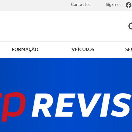
Contactos
Siga-nos
FORMAÇÃO
VEÍCULOS
SE
dade
Clássicos
mentos
Notícias do clube
s
Golfe
sts
Revista ACP Edição
impressa
rto