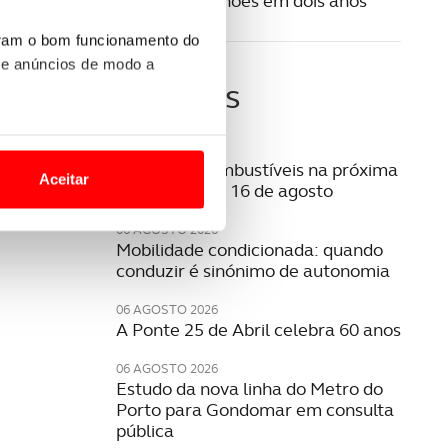
Lisboa 10 milhões em dois anos
uram o bom funcionamento do
 e anúncios de modo a
Últimas
o nesses termos e a todo o
07 AGOSTO 2026
site.
Preço dos combustíveis na próxima
Aceitar
semana | 10 a 16 de agosto
 para lhe proporcionar
06 AGOSTO 2026
site.
Mobilidade condicionada: quando
conduzir é sinónimo de autonomia
e e de análise, com parceiros
06 AGOSTO 2026
A Ponte 25 de Abril celebra 60 anos
apenas com o seu
06 AGOSTO 2026
estar.
Estudo da nova linha do Metro do
Porto para Gondomar em consulta
 na sua experiência de
pública