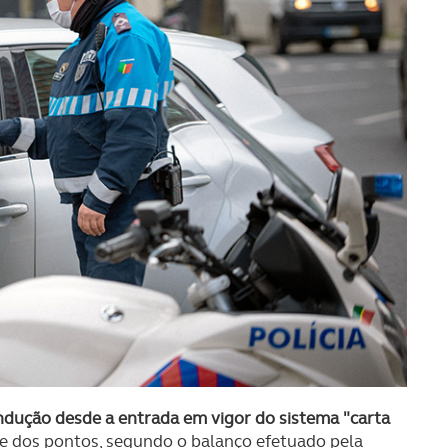
ndução desde a entrada em vigor do sistema "carta
de dos pontos, segundo o balanço efetuado pela