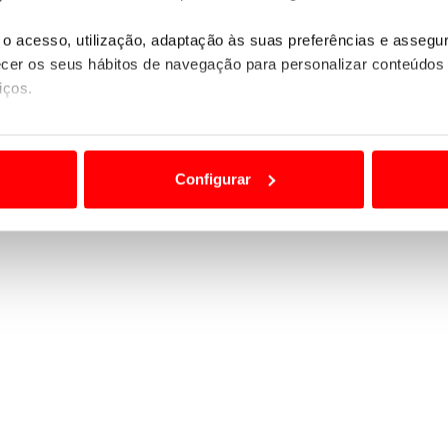
s ficaram com três ou menos pontos, pelo que são
o acesso, utilização, adaptação às suas preferências e asseg
e condução no prazo de 90 dias
a contar da data da
er os seus hábitos de navegação para personalizar conteúdos
ealizaram a prova teórica, 47 faltaram e vão ficar
iços.
om a carta cassada, 279 ainda não realizaram a prova
ão destas tecnologias dependem do seu consentimento, definind
e limitando o acesso a informações durante a navegação no Web
Configurar
 a sua experiência digital, personalizar conteúdos e anúncios,
ciais, bem como para analisar dados de navegação no nosso web
nformação, relativa à sua utilização do nosso site de publicidad
aíses terceiros.
sferências internacionais de dados pessoais serão realizadas 
e afigure estritamente necessário no contexto dos serviços a pr
certo tipo de Cookies e tecnologias similares pode ter impacto