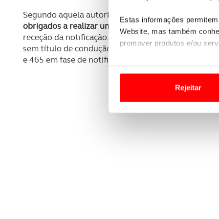
Segundo aquela autoridade nacional,
986 condutore
Estas informações permitem 
obrigados a realizar uma prova teórica do exame d
Website, mas também conhec
receção da notificação. Destes 986 condutores, 195 r
promover produtos e/ou serv
sem título de condução, sete dos quais já ficaram c
e 465 em fase de notificação.
Em alguns casos, a utilizaç
tempo as suas preferências 
Rejeitar
Usamos cookies para melhorar
funcionalidades de redes so
Adicionalmente partilhamos i
e organizações na UE e em p
O ACP garantirá que as tran
consentimento e quando tal s
Realçamos que o bloqueio de 