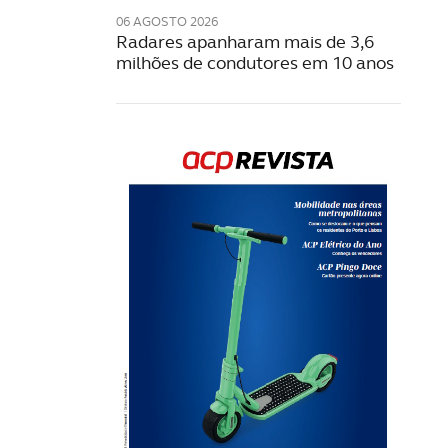
06 AGOSTO 2026
Radares apanharam mais de 3,6
milhões de condutores em 10 anos
Rev
202