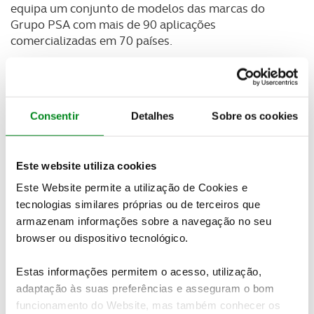
equipa um conjunto de modelos das marcas do
Grupo PSA com mais de 90 aplicações
comercializadas em 70 países.
Já este ano, o premiado bloco contribuiu para o
sucesso comercial das novidades da PSA, incluindo
o novo Peugeot 3008, eleito “Carro do Ano 2017” e
Consentir
Detalhes
Sobre os cookies
o novo Citroën C3. No mercado europeu, a família
modular de motores PureTech de 1.2 litros e 3
cilindros representa 1/3 do total de motores a
Este website utiliza cookies
gasolina e diesel do Grupo francês.
Este Website permite a utilização de Cookies e
tecnologias similares próprias ou de terceiros que
armazenam informações sobre a navegação no seu
browser ou dispositivo tecnológico.
Estas informações permitem o acesso, utilização,
adaptação às suas preferências e asseguram o bom
funcionamento do Website, mas também conhecer os