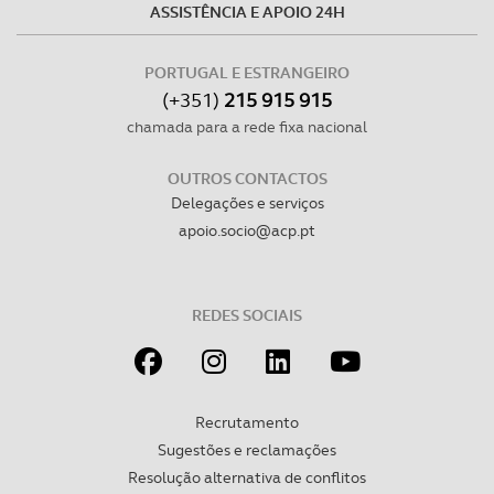
ASSISTÊNCIA E APOIO 24H
dados pessoais serão realizadas apenas com o seu
consentimento e quando tal se afigure estritamente
PORTUGAL E ESTRANGEIRO
necessário no contexto dos serviços a prestar.
(+351)
215 915 915
chamada para a rede fixa nacional
Realçamos que o bloqueio de certo tipo de Cookies e
tecnologias similares pode ter impacto na sua
OUTROS CONTACTOS
experiência de navegação no Website e nos serviços
Delegações e serviços
disponibilizados.
apoio.socio@acp.pt
Consulte a política de cookies do site.
REDES SOCIAIS
Recrutamento
Sugestões e reclamações
Resolução alternativa de conflitos