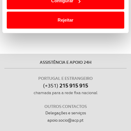
Configurar
termos e a todo o tempo as suas preferências e limitando
poluentes. Em combinação com o motor de
o acesso a informações durante a navegação no
combustão, o Audi Q7 pode percorrer uma distância
Website.
total de 1.410 km.
Rejeitar
Usamos cookies para melhorar a sua experiência digital,
personalizar conteúdos e anúncios, para lhe proporcionar
funcionalidades de redes sociais, bem como para
analisar dados de navegação no nosso website.
ASSISTÊNCIA E APOIO 24H
Adicionalmente partilhamos informação, relativa à sua
utilização do nosso site de publicidade e de análise, com
PORTUGAL E ESTRANGEIRO
parceiros e organizações na UE e em países terceiros.
(+351)
215 915 915
chamada para a rede fixa nacional
O ACP garantirá que as transferências internacionais de
dados pessoais serão realizadas apenas com o seu
OUTROS CONTACTOS
consentimento e quando tal se afigure estritamente
Delegações e serviços
necessário no contexto dos serviços a prestar.
apoio.socio@acp.pt
Realçamos que o bloqueio de certo tipo de Cookies e