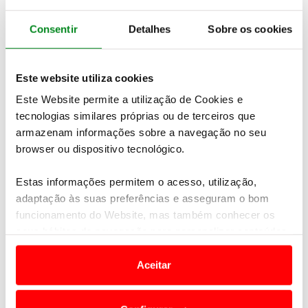
pelos seus motores.
Consentir
Detalhes
Sobre os cookies
Como alternativa mais ecológica, mas não menos
eficiente, o Q7 passa a contar com um modelo
híbrido plug-in, com um motor 3.0 TDI V6 altamente
Este website utiliza cookies
eficiente que debita 258 cv de potência a par de um
Este Website permite a utilização de Cookies e
binário de 600 Nm, contando com tração integral.
tecnologias similares próprias ou de terceiros que
O novo Audi Q7 e-tron acelera dos 0 aos 100 km/h
armazenam informações sobre a navegação no seu
em 6 segundos, consumindo apenas dois litros de
browser ou dispositivo tecnológico.
combustível por cada 100 km percorridos. O Audi
Q7 e-tron quattro é um desportivo confortável e
Estas informações permitem o acesso, utilização,
altamente eficiente. O primeiro modelo com motor
adaptação às suas preferências e asseguram o bom
híbrido plug-in e tração quattro do mundo é
funcionamento do Website, mas também conhecer os
também o primeiro híbrido plug-in a Diesel da Audi.
seus hábitos de navegação para personalizar conteúdos
e anúncios de modo a promover produtos e/ou serviços.
Alimentado por uma bateria de iões de lítio, este
Aceitar
SUV de grandes dimensões tem uma autonomia
Em alguns casos, a utilização destas tecnologias
elétrica para até 56 km, apresentando um
dependem do seu consentimento, definindo nesses
funcionamento silencioso, poderoso e sem emissões