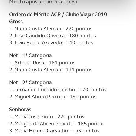
Mérito após a primeira prova
funcionalidades de redes sociais, bem como para
Ordem de Mérito ACP / Clube Viajar 2019
analisar dados de navegação no nosso website.
Gross
1. Nuno Costa Alemão – 220 pontos
Adicionalmente partilhamos informação, relativa à sua
2. José Cândido Oliveira – 180 pontos
utilização do nosso site de publicidade e de análise, com
3. João Pedro Azevedo – 140 pontos
parceiros e organizações na UE e em países terceiros.
Net – 1ª Categoria
O ACP garantirá que as transferências internacionais de
1. Arlindo Rosa – 181 pontos
dados pessoais serão realizadas apenas com o seu
2. Nuno Costa Alemão – 131 pontos
consentimento e quando tal se afigure estritamente
necessário no contexto dos serviços a prestar.
Net – 2ª Categoria
1. Fernando Furtado Coelho – 170 pontos
Realçamos que o bloqueio de certo tipo de Cookies e
2. Miguel Abreu Peixoto – 150 pontos
tecnologias similares pode ter impacto na sua
experiência de navegação no Website e nos serviços
Senhoras
1. Maria José Pinto – 270 pontos
disponibilizados.
2. Margarida Abreu Peixoto – 185 pontos
3. Maria Helena Carvalho – 165 pontos
Consulte a política de cookies do site.