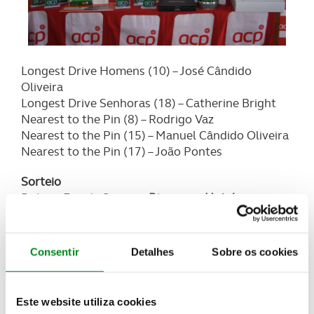
Longest Drive Homens (10) – José Cândido
Oliveira
Longest Drive Senhoras (18) – Catherine Bright
Nearest to the Pin (8) – Rodrigo Vaz
Nearest to the Pin (15) – Manuel Cândido Oliveira
Nearest to the Pin (17) – João Pontes
Sorteio
Prémio Fim de Semana
Discovery Hotel
Management
– Rogério Peralta
Prémio
DHM Montado Golfe Resort
– Arlindo
Rosa
Consentir
Detalhes
Sobre os cookies
Prémios
MINERVA
– Luis Martins e Luis Quirino
Prémio Restaurantes
OLIVIER
– Francisco Moniz
Borba
Este website utiliza cookies
Prémio
LeasePlan
Fim de Semana BMW i3 – José