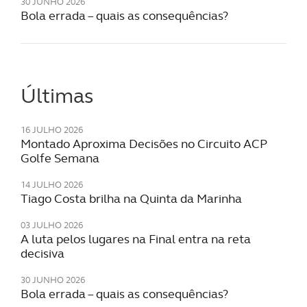
30 JUNHO 2026
Bola errada – quais as consequências?
Realçamos que o bloqueio de certo tipo de Cookies e
tecnologias similares pode ter impacto na sua
experiência de navegação no Website e nos serviços
disponibilizados.
Últimas
Consulte a política de cookies do site.
16 JULHO 2026
Montado Aproxima Decisões no Circuito ACP
Golfe Semana
14 JULHO 2026
Tiago Costa brilha na Quinta da Marinha
03 JULHO 2026
A luta pelos lugares na Final entra na reta
decisiva
30 JUNHO 2026
Bola errada – quais as consequências?