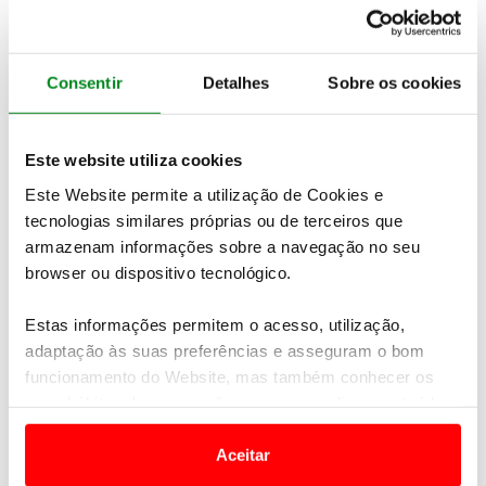
16 JULHO 2026
Montado Aproxima Decisões no Circuito ACP
Golfe Semana
Consentir
Detalhes
Sobre os cookies
Este website utiliza cookies
Este Website permite a utilização de Cookies e
tecnologias similares próprias ou de terceiros que
armazenam informações sobre a navegação no seu
browser ou dispositivo tecnológico.
Estas informações permitem o acesso, utilização,
14 JULHO 2026
adaptação às suas preferências e asseguram o bom
Tiago Costa brilha na Quinta da Marinha
funcionamento do Website, mas também conhecer os
seus hábitos de navegação para personalizar conteúdos
e anúncios de modo a promover produtos e/ou serviços.
Aceitar
Em alguns casos, a utilização destas tecnologias