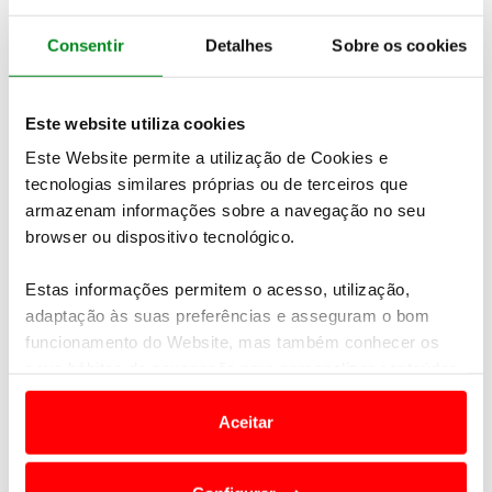
Prémio
Belas Clube de Campo
– Fernando
Figueiredo & António Moita
Consentir
Detalhes
Sobre os cookies
Este website utiliza cookies
Este Website permite a utilização de Cookies e
tecnologias similares próprias ou de terceiros que
armazenam informações sobre a navegação no seu
browser ou dispositivo tecnológico.
Estas informações permitem o acesso, utilização,
adaptação às suas preferências e asseguram o bom
Classificações, Imagens e redes sociais
funcionamento do Website, mas também conhecer os
seus hábitos de navegação para personalizar conteúdos
Facebook ACP Golfe
e anúncios de modo a promover produtos e/ou serviços.
Aceitar
Instagram ACP Golfe
Em alguns casos, a utilização destas tecnologias
dependem do seu consentimento, definindo nesses
Consulte
todas as classificações
da prova