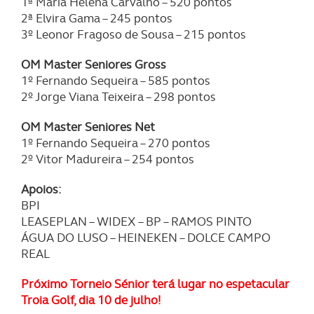
1ª Maria Helena Carvalho – 520 pontos
tecnologias similares pode ter impacto na sua
2ª Elvira Gama – 245 pontos
experiência de navegação no Website e nos serviços
3º Leonor Fragoso de Sousa – 215 pontos
disponibilizados.
OM Master Seniores Gross
Consulte a política de cookies do site.
1º Fernando Sequeira – 585 pontos
2º Jorge Viana Teixeira – 298 pontos
OM Master Seniores Net
1º Fernando Sequeira – 270 pontos
2º Vitor Madureira – 254 pontos
Apoios:
BPI
LEASEPLAN – WIDEX – BP – RAMOS PINTO
ÁGUA DO LUSO – HEINEKEN – DOLCE CAMPO
REAL
Próximo Torneio Sénior terá lugar no espetacular
Troia Golf, dia 10 de julho!