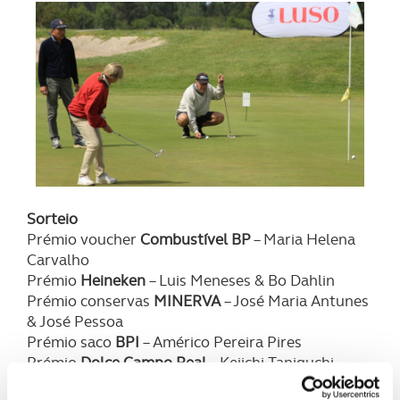
Sorteio
Prémio voucher
Combustível BP
– Maria Helena
Carvalho
Prémio
Heineken
– Luis Meneses & Bo Dahlin
Prémio conservas
MINERVA
– José Maria Antunes
& José Pessoa
Prémio saco
BPI
– Américo Pereira Pires
Prémio
Dolce Campo Real
– Keiichi Taniguchi
Prémios
On the Green
– Membros ACP Golfe