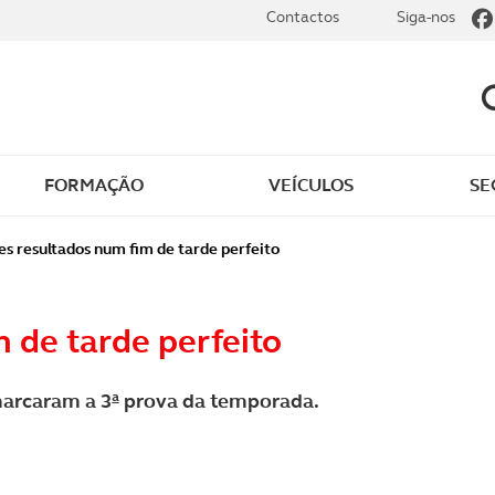
Contactos
Siga-nos
FORMAÇÃO
VEÍCULOS
SE
dade
Clássicos
s resultados num fim de tarde perfeito
mentos
Notícias do clube
 de tarde perfeito
s
Golfe
marcaram a 3ª prova da temporada.
sts
Revista ACP Edição
impressa
rto