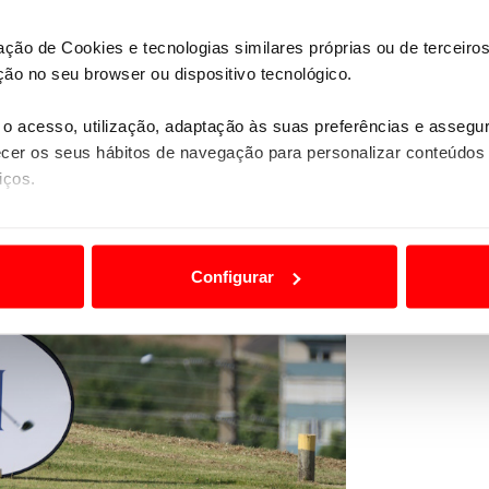
zação de Cookies e tecnologias similares próprias ou de tercei
ão no seu browser ou dispositivo tecnológico.
o acesso, utilização, adaptação às suas preferências e asseg
er os seus hábitos de navegação para personalizar conteúdos
iços.
ão destas tecnologias dependem do seu consentimento, definind
e limitando o acesso a informações durante a navegação no Web
Configurar
 a sua experiência digital, personalizar conteúdos e anúncios,
ciais, bem como para analisar dados de navegação no nosso web
nformação, relativa à sua utilização do nosso site de publicidad
aíses terceiros.
sferências internacionais de dados pessoais serão realizadas 