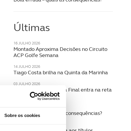
Últimas
16 JULHO 2026
Montado Aproxima Decisões no Circuito
ACP Golfe Semana
14 JULHO 2026
Tiago Costa brilha na Quinta da Marinha
03 JULHO 2026
A luta pelos lugares na Final entra na reta
decisiva
30 JUNHO 2026
Bola errada – quais as consequências?
Sobre os cookies
24 JUNHO 2026
Belas acelera a corrida aos títulos