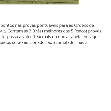
e afigure estritamente necessário no contexto dos serviços a pr
certo tipo de Cookies e tecnologias similares pode ter impacto
serviços disponibilizados.
os pontos nas provas pontuáveis para as Ordens de
ia. Contam as 3 (três) melhores das 5 (cinco) provas
s do site.
nte, passa a valer 1,5x mais do que a tabela em vigor
guidos serão adicionados ao acumulados nas 3