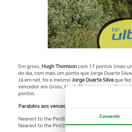
Em gross,
Hugh Thomson
com 17 pontos (mais um
do dia, com mais um ponto que Jorge Duarte Silva
Já em net, foi o mesmo
Jorge Duarte Silva
que fez 
vencedor em Gross, Hugh Thomson, num dia em qu
pontos.
Parabéns aos vencedores Gross e Net da 3ª prova
Consentir
Nearest to the Pin(8) – Francisco Gameiro
Nearest to the Pin(9) – Fernando Vaz