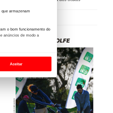
ros que armazenam
uram o bom funcionamento do
 e anúncios de modo a
o nesses termos e a todo o
site.
Aceitar
 para lhe proporcionar
site.
e e de análise, com parceiros
apenas com o seu