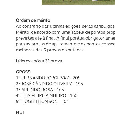
consentimento e quando tal s
Realçamos que o bloqueio de 
navegação no Website e nos 
Ordem de mérito
Ao contrário das últimas edições, serão atribuíd
Mérito, de acordo com uma Tabela de pontos própr
Consulte a política de cookie
previstas até à final. A final pontua obrigatoriame
para as provas de apuramento e os pontos conse
melhores das 5 provas disputadas.
Líderes após a 3ª prova:
GROSS
1º FERNANDO JORGE VAZ – 205
2º JOSÉ CÂNDIDO OLIVEIRA –195
3º ARLINDO ROSA – 165
4º LUIS FILIPE PINHEIRO – 160
5º HUGH THOMSON – 101
NET