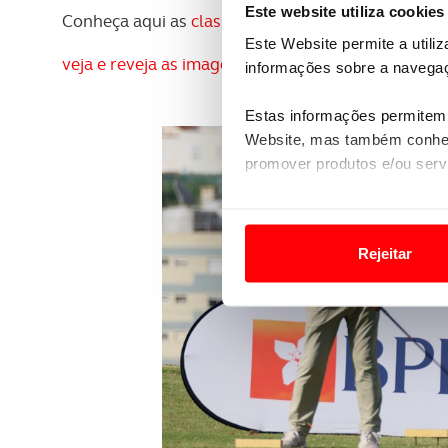
Este website utiliza cookies
Conheça aqui as
classificações
Este Website permite a utili
veja e reveja as imagens da prova
informações sobre a navegaç
Estas informações permitem 
Website, mas também conhec
promover produtos e/ou serv
Em alguns casos, a utilizaç
tempo as suas preferências 
Rejeitar
Usamos cookies para melhorar
funcionalidades de redes so
Adicionalmente partilhamos i
e organizações na UE e em p
O ACP garantirá que as tran