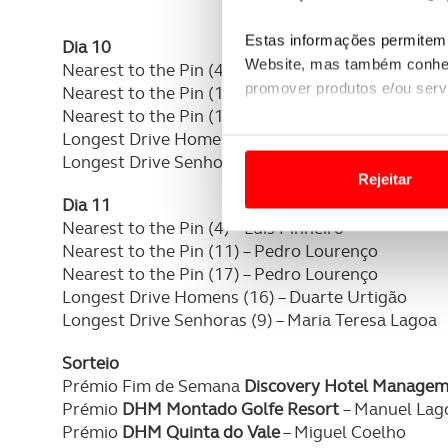
Estas informações permitem 
Dia 10
Website, mas também conhec
Nearest to the Pin (4) – João Lourenço Carvalho
promover produtos e/ou serv
Nearest to the Pin (11) – Valter Carvalho
Nearest to the Pin (17) – João Lourenço Carvalho
Em alguns casos, a utilizaç
Longest Drive Homens (16) – Tiago Costa
Longest Drive Senhoras (9) – Madalena Costa Ma
tempo as suas preferências 
Rejeitar
Dia 11
Usamos cookies para melhorar
Nearest to the Pin (4) – Luis Pinheiro
funcionalidades de redes so
Nearest to the Pin (11) – Pedro Lourenço
Nearest to the Pin (17) – Pedro Lourenço
Adicionalmente partilhamos i
Longest Drive Homens (16) – Duarte Urtigão
e organizações na UE e em p
Longest Drive Senhoras (9) – Maria Teresa Lagoa
O ACP garantirá que as tran
Sorteio
consentimento e quando tal s
Prémio Fim de Semana
Discovery Hotel Manage
Prémio
DHM Montado Golfe Resort
– Manuel Lag
Realçamos que o bloqueio de 
Prémio
DHM
Quinta do Vale
– Miguel Coelho