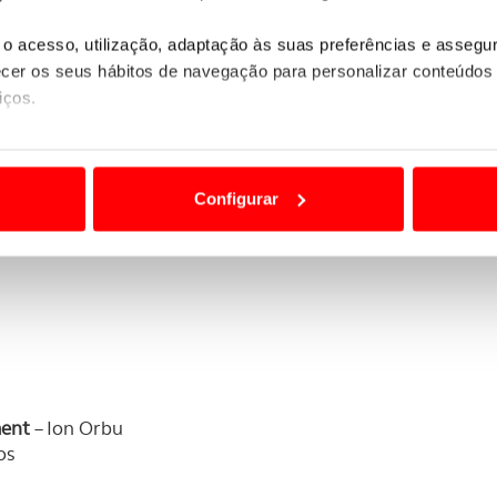
o acesso, utilização, adaptação às suas preferências e asseg
er os seus hábitos de navegação para personalizar conteúdos
iços.
ão destas tecnologias dependem do seu consentimento, definind
cedo
e limitando o acesso a informações durante a navegação no Web
Configurar
 a sua experiência digital, personalizar conteúdos e anúncios,
ciais, bem como para analisar dados de navegação no nosso web
nformação, relativa à sua utilização do nosso site de publicidad
aíses terceiros.
sferências internacionais de dados pessoais serão realizadas 
e afigure estritamente necessário no contexto dos serviços a pr
ment
– Ion Orbu
os
certo tipo de Cookies e tecnologias similares pode ter impacto