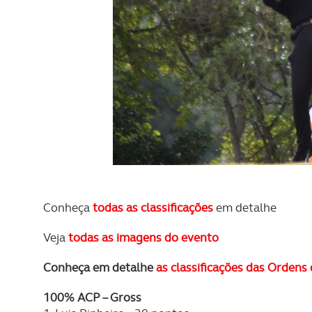
Conheça
todas as classificações
em detalhe
Veja
todas as imagens do evento
Conheça em detalhe
as classificações das Ordens
100% ACP – Gross