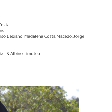
serviços disponibilizados.
s do site.
Costa
ins
nso Bebiano, Madalena Costa Macedo, Jorge
Dias & Albino Timoteo