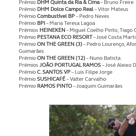
navegação no Website e nos 
Prémio
DHM Quinta da Ria & Cima
– Bruno Freire
Prémio
DHM Dolce Campo Real
– Vitor Mateus
Consulte a política de cookie
Prémio
Combustível BP
– Pedro Neves
Prémio
BPI
– Maria Teresa Lagoa
Prémios
HEINEKEN
– Miguel Coelho Pinto, Tiago 
Prémio
PESTANA ECO RESORT
– José Costa Mart
Prémio
ON THE GREEN (3)
– Pedro Lourenço, Afo
Guimarães
Prémio
ON THE GREEN (12)
– Nuno Batista
Prémios
JOÃO PORTUGAL RAMOS
– José Aleixo 
Prémio
C. SANTOS VP
– Luis Filipe Jorge
Prémio
SUSHICAFÉ
– Valter Carvalho
Prémio
RAMOS PINTO
– Joaquim Guimarães