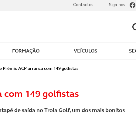
Contactos
Siga-nos
FORMAÇÃO
VEÍCULOS
SE
dade
Clássicos
 Prémio ACP arranca com 149 golfistas
mentos
Notícias do clube
 com 149 golfistas
s
Golfe
apé de saída no Troia Golf, um dos mais bonitos
sts
Revista ACP Edição
impressa
rto