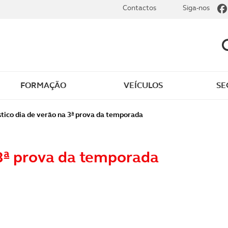
Contactos
Siga-nos
FORMAÇÃO
VEÍCULOS
SE
os Rápidos
Inspeção automóvel
tico dia de verão na 3ª prova da temporada
as Auto ACP Ultra
Preços da inspeção
automóvel
 3ª prova da temporada