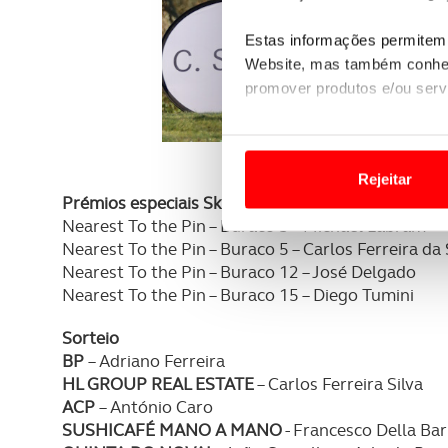
Estas informações permitem 
Website, mas também conhec
promover produtos e/ou serv
Em alguns casos, a utilizaç
tempo as suas preferências 
Rejeitar
Prémios especiais Skills
Usamos cookies para melhorar
Nearest To the Pin – Buraco 3 – Michael Labram
funcionalidades de redes so
Nearest To the Pin – Buraco 5 – Carlos Ferreira da 
Nearest To the Pin – Buraco 12 – José Delgado
Adicionalmente partilhamos i
Nearest To the Pin – Buraco 15 – Diego Tumini
e organizações na UE e em p
Sorteio
O ACP garantirá que as tran
BP
– Adriano Ferreira
consentimento e quando tal s
HL GROUP REAL ESTATE
– Carlos Ferreira Silva
ACP
– António Caro
Realçamos que o bloqueio de 
SUSHICAFÉ MANO A MANO
- Francesco Della Ba