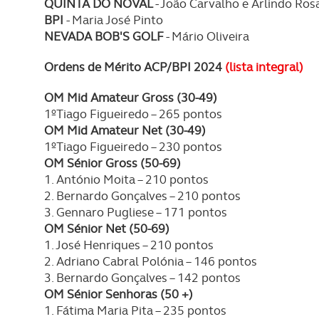
navegação no Website e nos 
QUINTA DO NOVAL
- João Carvalho e Arlindo Ros
BPI
- Maria José Pinto
Consulte a política de cookie
NEVADA BOB'S GOLF
- Mário Oliveira
Ordens de Mérito ACP/BPI 2024
(lista integral)
OM Mid Amateur Gross (30-49)
1ºTiago Figueiredo – 265 pontos
OM Mid Amateur Net (30-49)
1ºTiago Figueiredo – 230 pontos
OM Sénior Gross (50-69)
1. António Moita – 210 pontos
2. Bernardo Gonçalves – 210 pontos
3. Gennaro Pugliese – 171 pontos
OM Sénior Net (50-69)
1. José Henriques – 210 pontos
2. Adriano Cabral Polónia – 146 pontos
3. Bernardo Gonçalves – 142 pontos
OM Sénior Senhoras (50 +)
1. Fátima Maria Pita – 235 pontos