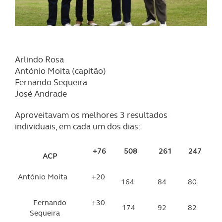
Arlindo Rosa
António Moita (capitão)
Fernando Sequeira
José Andrade
Aproveitavam os melhores 3 resultados
individuais, em cada um dos dias:
+76
508
261
247
ACP
António Moita
+20
164
84
80
Fernando
+30
174
92
82
Sequeira