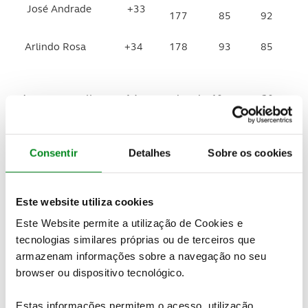
José Andrade
+33
177
85
92
Arlindo Rosa
+34
178
93
85
A equipa melhorou 14 pancadas do 1º para o 2º
dia, e ficou apenas 20 pancadas do 5º lugar.
Melhoraram 5 posições relativamente a edição
Consentir
Detalhes
Sobre os cookies
transacta.
Conheça os
resultados integrais
Este website utiliza cookies
Este Website permite a utilização de Cookies e
PARABÉNS AOS NOSSOS JOGADORES !!
tecnologias similares próprias ou de terceiros que
armazenam informações sobre a navegação no seu
Últimas
browser ou dispositivo tecnológico.
Estas informações permitem o acesso, utilização,