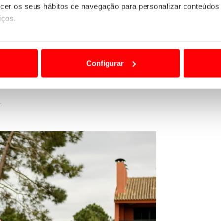
er os seus hábitos de navegação para personalizar conteúdos
iços.
ão destas tecnologias dependem do seu consentimento, definind
e limitando o acesso a informações durante a navegação no Web
Configurar
 a sua experiência digital, personalizar conteúdos e anúncios,
ciais, bem como para analisar dados de navegação no nosso web
a
nformação, relativa à sua utilização do nosso site de publicidad
aíses terceiros.
sferências internacionais de dados pessoais serão realizadas 
e afigure estritamente necessário no contexto dos serviços a pr
certo tipo de Cookies e tecnologias similares pode ter impacto
serviços disponibilizados.
s do site.