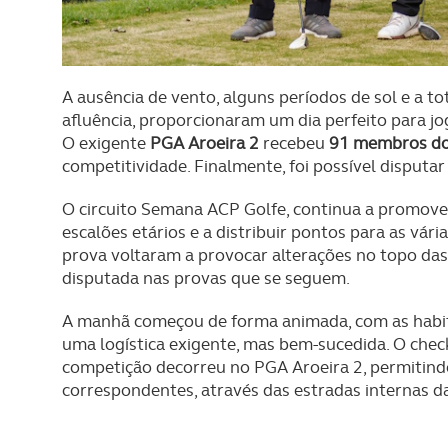
A ausência de vento, alguns períodos de sol e a to
afluência, proporcionaram um dia perfeito para jo
O exigente
PGA Aroeira 2
recebeu
91 membros do
competitividade. Finalmente, foi possível disputa
O circuito Semana ACP Golfe, continua a promover
escalões etários e a distribuir pontos para as vári
prova voltaram a provocar alterações no topo da
disputada nas provas que se seguem.
A manhã começou de forma animada, com as habi
uma logística exigente, mas bem-sucedida. O check
competição decorreu no PGA Aroeira 2, permitindo
correspondentes, através das estradas internas da