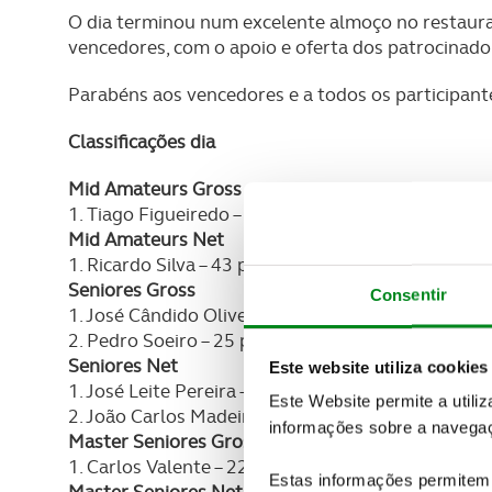
O dia terminou num excelente almoço no restaura
vencedores, com o apoio e oferta dos patrocinador
Parabéns aos vencedores e a todos os participant
Classificações dia
Mid Amateurs Gross
1. Tiago Figueiredo – 29 pontos
Mid Amateurs Net
1. Ricardo Silva – 43 pontos
Seniores Gross
Consentir
1. José Cândido Oliveira – 26 pontos
2. Pedro Soeiro – 25 pontos
Seniores Net
Este website utiliza cookies
1. José Leite Pereira – 38 pontos
Este Website permite a utili
2. João Carlos Madeira Rosário – 37 pontos
informações sobre a navegaç
Master Seniores Gross
1. Carlos Valente – 22 pontos
Estas informações permitem 
Master Seniores Net