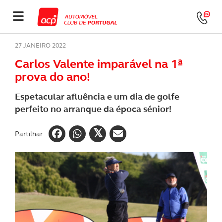
27 JANEIRO 2022
Carlos Valente imparável na 1ª
prova do ano!
Espetacular afluência e um dia de golfe
perfeito no arranque da época sénior!
Partilhar