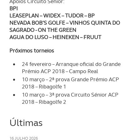
Apoios Circuito Sénior:
BPI
O ACP garantirá que as transferências internacionais de
LEASEPLAN
– WIDEX
– TUDOR
– BP
dados pessoais serão realizadas apenas com o seu
NEVADA BOB
’S GOLFE
– VINHOS QUINTA DO
SAGRADO - ON THE GREEN
consentimento e quando tal se afigure estritamente
AGUA DO LUSO
– HEINEKEN
– FRUUT
necessário no contexto dos serviços a prestar.
Próximos torneios
Realçamos que o bloqueio de certo tipo de Cookies e
tecnologias similares pode ter impacto na sua
24 fevereiro – Arranque oficial do Grande
experiência de navegação no Website e nos serviços
Prémio ACP 2018 – Campo Real
disponibilizados.
10 março – 2ª prova Grande Prémio ACP
2018 – Ribagolfe 1
Consulte a política de cookies do site.
10 março – 3ª prova Circuito Sénior ACP
2018 – Ribagolfe 2
Últimas
16 JULHO 2026