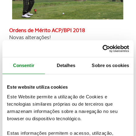
Ordens de M
érito ACP/BPI 2018
Novas alterações!
OM Geral Gross BPI
1º José Cândido Oliveira – 185 pontos
2º Fernando Sequeira – 155 pontos
Consentir
Detalhes
Sobre os cookies
3º José Rações – 140 pontos
OM Geral Net
BPI
1º Carlos Alberto Costa– 155 pontos
Este website utiliza cookies
2º Vasco Carvalho Dias – 101 pontos
Este Website permite a utilização de Cookies e
3º Fernando Sequeira – 93 pontos
tecnologias similares próprias ou de terceiros que
OM Senhoras
BPI
armazenam informações sobre a navegação no seu
1ª Maria Guiomar Vieira – 145 pontos
browser ou dispositivo tecnológico.
2ª Arminda Gil Detering – 130 pontos
OM Master Seniores Gross
BPI
Estas informações permitem o acesso, utilização,
1º Miguel Ramalho Ortigão – 185 pontos