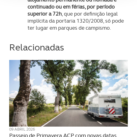
continuado ou em férias, por período
Adicionalmente partilhamos informação, relativa à sua
superior a 72h
, que por definição legal
utilização do nosso site de publicidade e de análise, com
implícita da portaria 1320/2008, só pode
parceiros e organizações na UE e em países terceiros.
ter lugar em parques de campismo.
O ACP garantirá que as transferências internacionais de
Relacionadas
dados pessoais serão realizadas apenas com o seu
consentimento e quando tal se afigure estritamente
necessário no contexto dos serviços a prestar.
Realçamos que o bloqueio de certo tipo de Cookies e
tecnologias similares pode ter impacto na sua
experiência de navegação no Website e nos serviços
disponibilizados.
Consulte a política de cookies do site.
09 ABRIL 2026
Passeio de Primavera ACP com novas datas