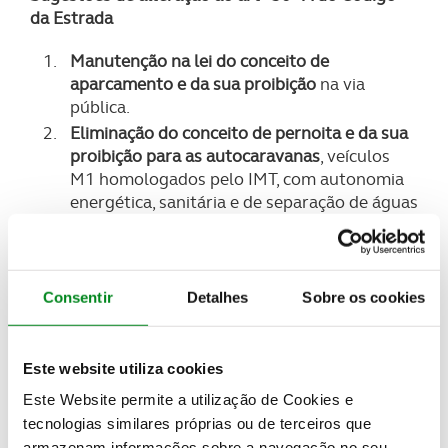
da Estrada
Manutenção na lei do conceito de
aparcamento e da sua proibição
na via
pública.
Eliminação do conceito de pernoita e da sua
proibição para as autocaravanas
, veículos
M1 homologados pelo IMT, com autonomia
energética, sanitária e de separação de águas
limpas e negras (self contained).
Exclusão do conceito de autocaravana
para
os similares de autocaravanas não
abrangidos pela classificação de veículos M1
Consentir
Detalhes
Sobre os cookies
homologados pelo IMT.
Previsão da autorização do estacionamento
das autocaravanas em uso de viagem de
Este website utiliza cookies
turismo, na via pública, até 72h consecutivas,
Este Website permite a utilização de Cookies e
ou na via de jurisdição municipal nos termos
tecnologias similares próprias ou de terceiros que
do respetivo Regulamento de
armazenam informações sobre a navegação no seu