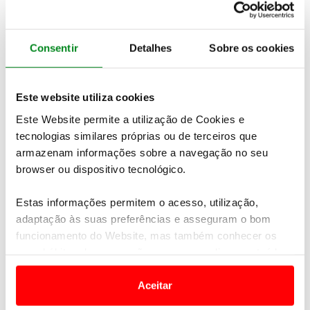
ligue
213 180 128 (dias úteis, entre as 9h e as
17h).
Consentir
Detalhes
Sobre os cookies
Relacionadas
Este website utiliza cookies
Este Website permite a utilização de Cookies e
tecnologias similares próprias ou de terceiros que
armazenam informações sobre a navegação no seu
browser ou dispositivo tecnológico.
Estas informações permitem o acesso, utilização,
adaptação às suas preferências e asseguram o bom
funcionamento do Website, mas também conhecer os
seus hábitos de navegação para personalizar conteúdos
20 MAIO 2026
e anúncios de modo a promover produtos e/ou serviços.
Encontro ACP Autocaravanismo | 29 a 31 de
maio
Aceitar
Em alguns casos, a utilização destas tecnologias