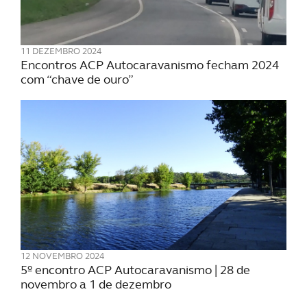
Realçamos que o bloqueio de certo tipo de Cookies e
tecnologias similares pode ter impacto na sua
experiência de navegação no Website e nos serviços
11 DEZEMBRO 2024
disponibilizados.
Encontros ACP Autocaravanismo fecham 2024
com “chave de ouro”
Consulte a política de cookies do site.
12 NOVEMBRO 2024
5º encontro ACP Autocaravanismo | 28 de
novembro a 1 de dezembro