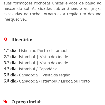
suas formações rochosas únicas e voos de balão ao
nascer do sol. As cidades subterrâneas e as igrejas
escavadas na rocha tornam esta região um destino
inesquecível.
Itinerário:
1.º dia
- Lisboa ou Porto / Istambul
2.º dia
- Istambul | Visita de cidade
3.º dia
- Istambul | Visita de cidade
4.º dia
- Istambul / Capadócia
5.º dia
- Capadócia | Visita da região
6.º dia
- Capadócia / Istambul / Lisboa ou Porto
O preço inclui: