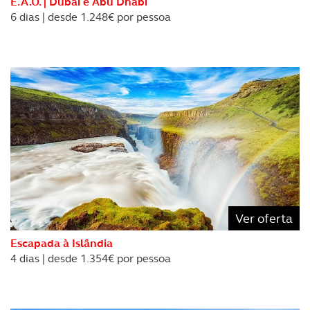
E.A.U. | Dubai e Abu Dhabi
6 dias | desde 1.248€ por pessoa
Realçamos que o bloqueio de certo tipo de Cookies e
tecnologias similares pode ter impacto na sua
experiência de navegação no Website e nos serviços
disponibilizados.
Consulte a política de cookies do site.
Ver oferta
Escapada à Islândia
4 dias | desde 1.354€ por pessoa