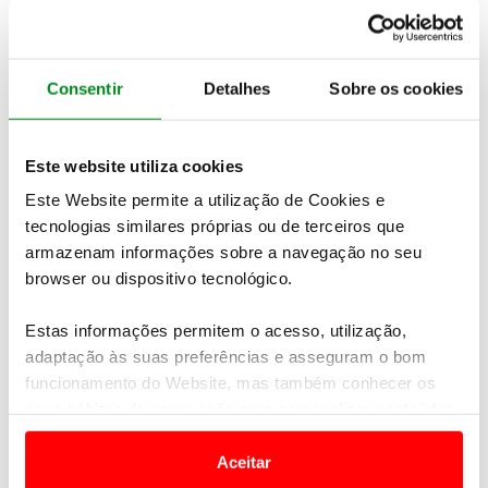
PEDIDO DE INFORMAÇÕES
Consentir
Detalhes
Sobre os cookies
Não encontrou o seu destino nas nossas ofertas online?
Este website utiliza cookies
Temos mais viagens e experiências à sua espera.
Contacte-
nos
Este Website permite a utilização de Cookies e
tecnologias similares próprias ou de terceiros que
armazenam informações sobre a navegação no seu
Veja também
browser ou dispositivo tecnológico.
Estas informações permitem o acesso, utilização,
adaptação às suas preferências e asseguram o bom
funcionamento do Website, mas também conhecer os
seus hábitos de navegação para personalizar conteúdos
e anúncios de modo a promover produtos e/ou serviços.
Aceitar
Em alguns casos, a utilização destas tecnologias