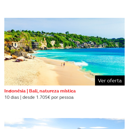
parceiros e organizações na UE e em países terceiros.
O ACP garantirá que as transferências internacionais de
dados pessoais serão realizadas apenas com o seu
consentimento e quando tal se afigure estritamente
necessário no contexto dos serviços a prestar.
Realçamos que o bloqueio de certo tipo de Cookies e
tecnologias similares pode ter impacto na sua
experiência de navegação no Website e nos serviços
disponibilizados.
Ver oferta
Consulte a política de cookies do site.
Indonésia | Bali, natureza mística
10 dias | desde 1.705€ por pessoa