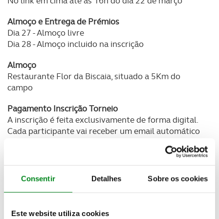
No link em cima até às 16h do dia 22 de março
Almoço e Entrega de Prémios
Dia 27 - Almoço livre
Dia 28 - Almoço incluido na inscrição
Almoço
Restaurante Flor da Biscaia, situado a 5Km do
campo
Pagamento Inscrição Torneio
A inscrição é feita exclusivamente de forma digital.
Cada participante vai receber um email automático
com entidade e referência multibanco.
Depois de pagar, recebe um email de confirmação
automático com o recibo de pagamento.
Consentir
Detalhes
Sobre os cookies
Garrafas de água de plástico?
Por favor traga a sua água de casa, pois pode
encher nos packs que teremos à disposição dos
Este website utiliza cookies