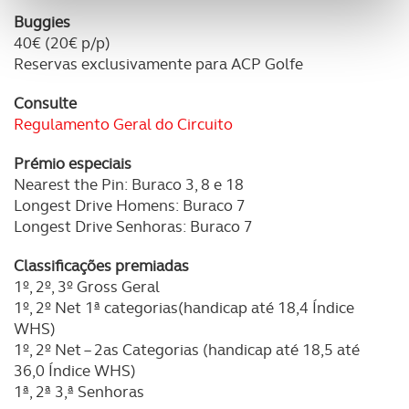
personalizar conteúdos e anúncios, para lhe proporcionar
Buggies
funcionalidades de redes sociais, bem como para
40€ (20€ p/p)
analisar dados de navegação no nosso website.
Reservas exclusivamente para ACP Golfe
Adicionalmente partilhamos informação, relativa à sua
Consulte
utilização do nosso site de publicidade e de análise, com
Regulamento Geral do Circuito
parceiros e organizações na UE e em países terceiros.
Prémio especiais
O ACP garantirá que as transferências internacionais de
Nearest the Pin: Buraco 3, 8 e 18
dados pessoais serão realizadas apenas com o seu
Longest Drive Homens: Buraco 7
consentimento e quando tal se afigure estritamente
Longest Drive Senhoras: Buraco 7
necessário no contexto dos serviços a prestar.
Classificações premiadas
1º, 2º, 3º Gross Geral
Realçamos que o bloqueio de certo tipo de Cookies e
1º, 2º Net 1ª categorias(handicap até 18,4 Índice
tecnologias similares pode ter impacto na sua
WHS)
experiência de navegação no Website e nos serviços
1º, 2º Net – 2as Categorias (handicap até 18,5 até
disponibilizados.
36,0 Índice WHS)
1ª, 2ª 3,ª Senhoras
Consulte a política de cookies do site.