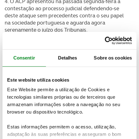
4. O ACP apresentou na passada segunda-feira a
contestação ao processo judicial defendendo-se
deste ataque sem precedentes contra o seu papel
na sociedade portuguesa e aguarda agora
serenamente o juízo dos Tribunais.
5. O ACP vai continuar a sua intervenção nesta
matéria e, por isso mesmo, realizou testes em
laboratórios internacionais que provam que o ACP
Consentir
Detalhes
Sobre os cookies
tem razão: os combustíveis vendidos no posto
GALP Base, de Setúbal, têm aditivos, caindo por
terra a justificação apresentada pela GALP (a
Este website utiliza cookies
ausência de aditivos) para a redução de preços.
Este Website permite a utilização de Cookies e
tecnologias similares próprias ou de terceiros que
6. Mais: o ACP fez um levantamento de preços
armazenam informações sobre a navegação no seu
praticados nas lojas GALP que provam que os
browser ou dispositivo tecnológico.
preços praticados, para produtos diferentes de
combustíveis (como água, refrigerantes, cerveja,
Estas informações permitem o acesso, utilização,
chocolates, bolachas, etc…), são entre 70 e 100%
adaptação às suas preferências e asseguram o bom
mais caros que os praticados no mercado em geral,