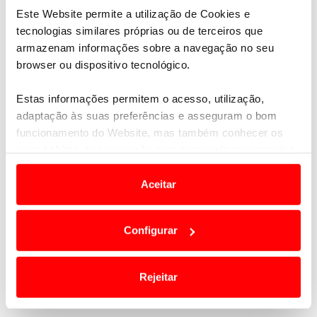
Este Website permite a utilização de Cookies e
tecnologias similares próprias ou de terceiros que
armazenam informações sobre a navegação no seu
browser ou dispositivo tecnológico.
Estas informações permitem o acesso, utilização,
adaptação às suas preferências e asseguram o bom
funcionamento do Website, mas também conhecer os
seus hábitos de navegação para personalizar conteúdos
e anúncios de modo a promover produtos e/ou serviços.
Aceitar
Em alguns casos, a utilização destas tecnologias
dependem do seu consentimento, definindo nesses
Configurar
termos e a todo o tempo as suas preferências e limitando
o acesso a informações durante a navegação no
Website.
Rejeitar
Usamos cookies para melhorar a sua experiência digital,