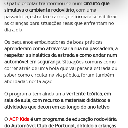
personalizar conteúdos e anúncios, para lhe proporcionar
O pátio escolar tranformou-se num
circuito que
funcionalidades de redes sociais, bem como para
simulava o ambiente rodoviário
, com uma
analisar dados de navegação no nosso website.
passadeira, estrada e carros, de forma a sensibilizar
as crianças para situações reais que enfrentam no
Adicionalmente partilhamos informação, relativa à sua
dia a dia.
utilização do nosso site de publicidade e de análise, com
Os pequenos embaixadores de boas práticas
parceiros e organizações na UE e em países terceiros.
aprenderam como atravessar a rua na passadeira, a
respeitar a sinalética da estrada e como andar num
O ACP garantirá que as transferências internacionais de
automóvel em segurança
. Situações comuns como
dados pessoais serão realizadas apenas com o seu
correr atrás de uma bola que vai parar à estrada ou
consentimento e quando tal se afigure estritamente
saber como circular na via pública, foram também
necessário no contexto dos serviços a prestar.
abordadas nesta ação.
Realçamos que o bloqueio de certo tipo de Cookies e
O programa tem ainda uma
vertente teórica, em
tecnologias similares pode ter impacto na sua
sala de aula, com recurso a materiais didáticos e
experiência de navegação no Website e nos serviços
atividades que decorrem ao longo do ano letiv
o
.
disponibilizados.
O
ACP Kids
é um
programa de educação rodoviária
Consulte a política de cookies do site.
do Automóvel Club de Portugal, dirigido a crianças