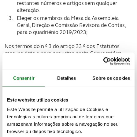
restantes números e artigos sem qualquer
alteração.
Eleger os membros da Mesa da Assembleia
Geral, Direção e Comissão Revisora de Contas,
para o quadriénio 2019/2023;
Nos termos do n.º 3 do artigo 33.º dos Estatutos
caso, na data e hora previstas nesta Convocatória,
não esteja presente metade dos Sócios, fica desde já
convocada a Assembleia Geral para reunir, em
segunda convocação, quanto aos Pontos 1 e 2 da
Consentir
Detalhes
Sobre os cookies
Ordem de Trabalhos, às 09:30 horas, podendo
deliberar com qualquer número de sócios.
Este website utiliza cookies
Nos termos do nº 4 do artigo 33º dos Estatutos, os
documentos referidos no Ponto 1 e 2 da Ordem de
Este Website permite a utilização de Cookies e
Trabalhos, podem ser consultados pelos Sócios no
tecnologias similares próprias ou de terceiros que
site
do ACP (www.acp.pt), na sede do ACP ou nas
armazenam informações sobre a navegação no seu
suas delegações, dez dias antes da Assembleia
browser ou dispositivo tecnológico.
Geral.