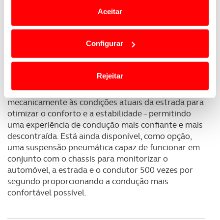
Aceitar
Em alguns casos, a utilização destas tecnologias
dependem do seu consentimento, definindo nesses
Configurar
termos e a todo o tempo as suas preferências e limitando
A condução no XC90 está melhor do que nunca
o acesso a informações durante a navegação no
apresentando, de série, o lendário conforto dos
Website.
Rejeitar
bancos e uma suspensão melhorada
. Cada
amortecedor é agora capaz de se adaptar
Usamos cookies para melhorar a sua experiência digital,
mecanicamente às condições atuais da estrada para
personalizar conteúdos e anúncios, para lhe proporcionar
otimizar o conforto e a estabilidade – permitindo
funcionalidades de redes sociais, bem como para
uma experiência de condução mais confiante e mais
analisar dados de navegação no nosso website.
descontraída. Está ainda disponível, como opção,
uma suspensão pneumática capaz de funcionar em
Adicionalmente partilhamos informação, relativa à sua
conjunto com o chassis para monitorizar o
utilização do nosso site de publicidade e de análise, com
automóvel, a estrada e o condutor 500 vezes por
parceiros e organizações na UE e em países terceiros.
segundo proporcionando a condução mais
confortável possível.
O ACP garantirá que as transferências internacionais de
dados pessoais serão realizadas apenas com o seu