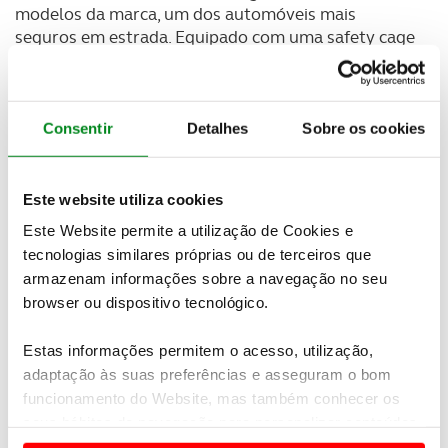
modelos da marca, um dos automóveis mais
seguros em estrada. Equipado com uma safety cage
avançada, o XC90 possui um conjunto abrangente
de caraterísticas de segurança ativa que ajuda a
manter em segurança não só o condutor e os
ocupantes, mas também os restantes utilizadores
Consentir
Detalhes
Sobre os cookies
da estrada.
Este website utiliza cookies
Este Website permite a utilização de Cookies e
tecnologias similares próprias ou de terceiros que
armazenam informações sobre a navegação no seu
browser ou dispositivo tecnológico.
Estas informações permitem o acesso, utilização,
adaptação às suas preferências e asseguram o bom
funcionamento do Website, mas também conhecer os
seus hábitos de navegação para personalizar conteúdos
e anúncios de modo a promover produtos e/ou serviços.