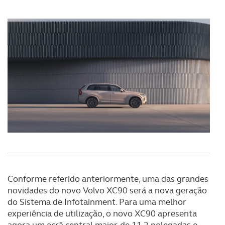
consentimento e quando tal se afigure estritamente
necessário no contexto dos serviços a prestar.
Realçamos que o bloqueio de certo tipo de Cookies e
tecnologias similares pode ter impacto na sua
experiência de navegação no Website e nos serviços
disponibilizados.
Consulte a política de cookies do site.
Conforme referido anteriormente, uma das grandes
novidades do novo Volvo XC90 será a nova geração
do Sistema de Infotainment. Para uma melhor
experiência de utilização, o novo XC90 apresenta
agora um ecrã central maior, de 11,2 polegadas e