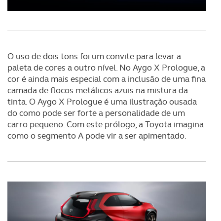
necessário no contexto dos serviços a prestar.
Realçamos que o bloqueio de certo tipo de Cookies e
tecnologias similares pode ter impacto na sua
O uso de dois tons foi um convite para levar a
experiência de navegação no Website e nos serviços
paleta de cores a outro nível. No Aygo X Prologue, a
disponibilizados.
cor é ainda mais especial com a inclusão de uma fina
camada de flocos metálicos azuis na mistura da
Consulte a política de cookies do site.
tinta. O Aygo X Prologue é uma ilustração ousada
do como pode ser forte a personalidade de um
carro pequeno. Com este prólogo, a Toyota imagina
como o segmento A pode vir a ser apimentado.