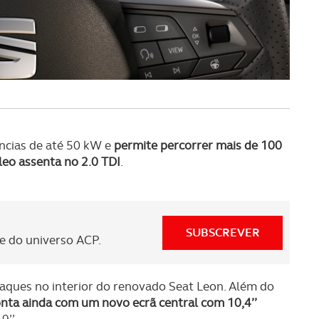
serviços disponibilizados.
s do site.
ncias de até 50 kW e
permite percorrer mais de 100
leo assenta no 2.0 TDI
.
SUBSCREVER
 do universo ACP.
aques no interior do renovado Seat Leon. Além do
onta ainda com um novo ecrã central com 10,4’’
9’’.