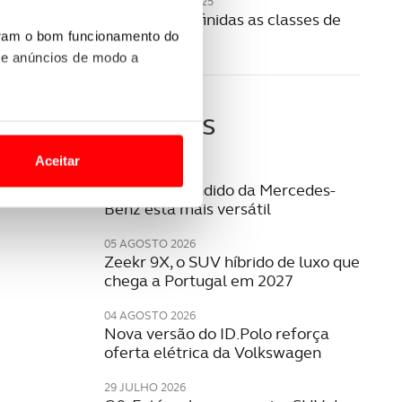
20 NOVEMBRO 2025
Como são definidas as classes de
portagens?
uram o bom funcionamento do
 e anúncios de modo a
Últimas
o nesses termos e a todo o
site.
Aceitar
05 AGOSTO 2026
 para lhe proporcionar
SUV mais vendido da Mercedes-
Benz está mais versátil
site.
05 AGOSTO 2026
e e de análise, com parceiros
Zeekr 9X, o SUV híbrido de luxo que
chega a Portugal em 2027
04 AGOSTO 2026
apenas com o seu
Nova versão do ID.Polo reforça
estar.
oferta elétrica da Volkswagen
 na sua experiência de
29 JULHO 2026