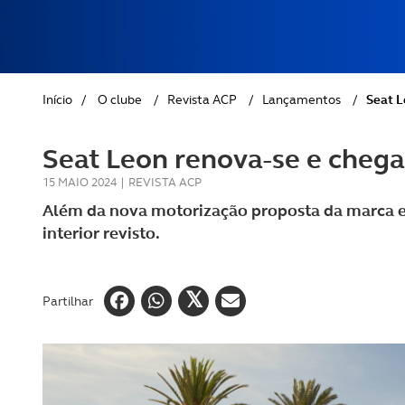
REVISTA ACP
PETS
SOBRE O ACP SEGUROS
CLÁSSICOS
Início
/
O clube
/
Revista ACP
/
Lançamentos
/
Seat L
GOLFE
Seat Leon renova-se e cheg
AUTOCARAVANISMO
15 MAIO 2024
|
REVISTA ACP
Além da nova motorização proposta da marca 
interior revisto.
Partilhar