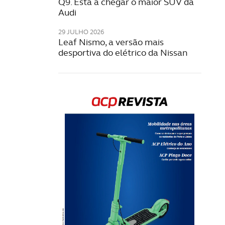
Q9. Está a chegar o maior SUV da
Audi
29 JULHO 2026
Leaf Nismo, a versão mais
desportiva do elétrico da Nissan
Rev
202