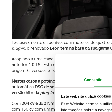
Exclusivamente disponível com motores de quatro ci
plug-in
, o renovado Leon
tem na base da sua gama u
Acoplado a uma caixa manual de seis velocidades,
e
anterior 1.0 TSI
. Esta motorização
pode ainda ser a
origem às versões eTSI.
Consentir
Nestes casos a potência pode ser de 115 ou 150 cv 
automática DSG de sete relações
. Por fim, no
topo d
versão híbrida
plug-in
, designada eHybrid.
Este website utiliza cookies
Com
204 cv e 350 Nm de potência máxima combina
Este Website permite a utili
com 150 cv com um motor elétrico com 115 cv (85 k
informações sobre a navegaç