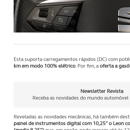
navegação no Website e nos 
Consulte a política de cookie
Esta suporta carregamentos rápidos (DC) com potê
km em modo 100% elétrico
. Por fim, a
oferta a gasó
Newsletter Revista
Receba as novidades do mundo automóvel e
Reveladas as novidades mecânicas, há também dest
painel de instrumentos digital com 10,25” o Leon c
(media 8,25’’)
que, em opção, pode crescer até às 12,