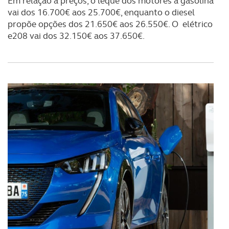
Em relação a preços, o leque dos motores a gasolina
vai dos 16.700€ aos 25.700€, enquanto o diesel
propõe opções dos 21.650€ aos 26.550€. O elétrico
e208 vai dos 32.150€ aos 37.650€.