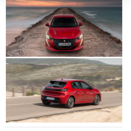
Adicionalmente partilhamos informação, relativa à sua
utilização do nosso site de publicidade e de análise, com
parceiros e organizações na UE e em países terceiros.
O ACP garantirá que as transferências internacionais de
dados pessoais serão realizadas apenas com o seu
consentimento e quando tal se afigure estritamente
necessário no contexto dos serviços a prestar.
Realçamos que o bloqueio de certo tipo de Cookies e
tecnologias similares pode ter impacto na sua
experiência de navegação no Website e nos serviços
disponibilizados.
Consulte a política de cookies do site.