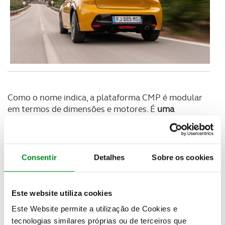
Como o nome indica, a plataforma CMP é modular
em termos de dimensões e motores. É
uma
plataforma multi-energias, porque é totalmente
compatível com a adoção de mecânicas tradicionais
(motores térmicos a gasolina ou diesel) e a
propulsão 100% elétrica de última geração. Cabe
Consentir
Detalhes
Sobre os cookies
agora aos clientes optar pela solução que mais lhes
convém, sem restrições ou limites de prazer,
conforto, segurança e conetividade.
Este website utiliza cookies
Este Website permite a utilização de Cookies e
tecnologias similares próprias ou de terceiros que