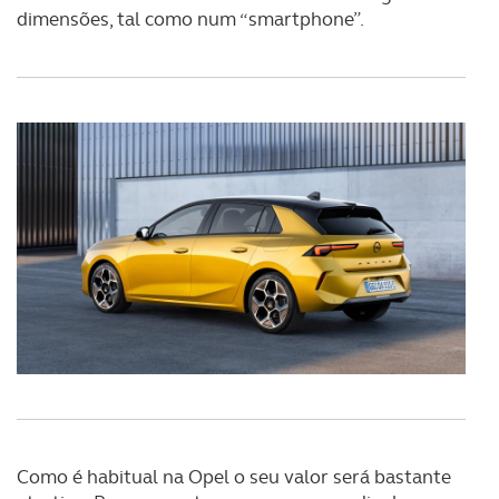
tecnologias similares pode ter impacto na sua
dimensões, tal como num “smartphone”.
experiência de navegação no Website e nos serviços
disponibilizados.
Consulte a política de cookies do site.
Como é habitual na Opel o seu valor será bastante