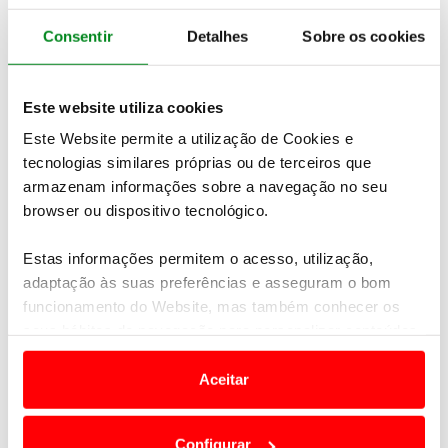
Consentir
Detalhes
Sobre os cookies
A nova gama Astra oferece um leque variado em
Este website utiliza cookies
matéria de motorizações
. É o primeiro Opel que, em
breve, oferecerá aos clientes a possibilidade de
Este Website permite a utilização de Cookies e
escolha entre propulsão puramente elétrica, híbrida
tecnologias similares próprias ou de terceiros que
plug-in ou motor a combustão.
O intervalo de
armazenam informações sobre a navegação no seu
potências vai dos 110 cv aos 225 cv
, estando,
browser ou dispositivo tecnológico.
portanto, assegurado um elevado nível de
desempenho dinâmico. Nesta nova geração do seu
Estas informações permitem o acesso, utilização,
“bestseller” compacto, a Opel alia o prazer de
adaptação às suas preferências e asseguram o bom
condução com a máxima eficiência e consciência
funcionamento do Website, mas também conhecer os
ambiental.
seus hábitos de navegação para personalizar conteúdos
e anúncios de modo a promover produtos e/ou serviços.
Aceitar
Em alguns casos, a utilização destas tecnologias
dependem do seu consentimento, definindo nesses
Configurar