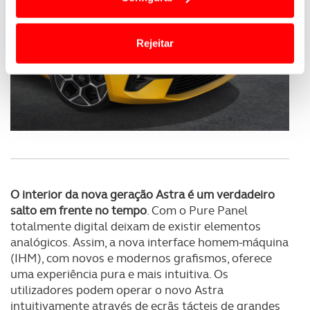
termos e a todo o tempo as suas preferências e limitando
o acesso a informações durante a navegação no
Website.
Rejeitar
Usamos cookies para melhorar a sua experiência digital,
personalizar conteúdos e anúncios, para lhe proporcionar
funcionalidades de redes sociais, bem como para
analisar dados de navegação no nosso website.
Adicionalmente partilhamos informação, relativa à sua
utilização do nosso site de publicidade e de análise, com
parceiros e organizações na UE e em países terceiros.
O interior da nova geração Astra é um verdadeiro
salto em frente no tempo
. Com o Pure Panel
O ACP garantirá que as transferências internacionais de
totalmente digital deixam de existir elementos
dados pessoais serão realizadas apenas com o seu
analógicos. Assim, a nova interface homem-máquina
consentimento e quando tal se afigure estritamente
(IHM), com novos e modernos grafismos, oferece
necessário no contexto dos serviços a prestar.
uma experiência pura e mais intuitiva. Os
utilizadores podem operar o novo Astra
Realçamos que o bloqueio de certo tipo de Cookies e
intuitivamente através de ecrãs tácteis de grandes