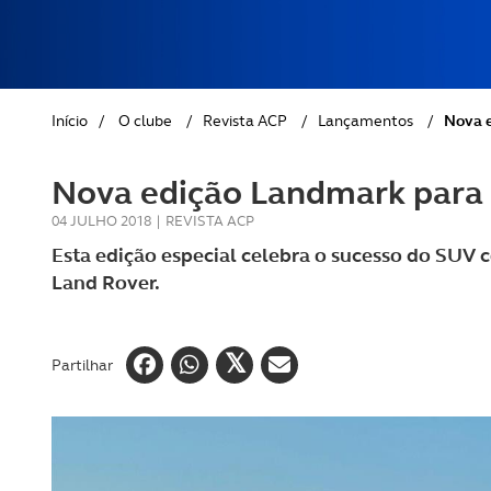
REVISTA ACP
PETS
SOBRE O ACP SEGUROS
CLÁSSICOS
Início
/
O clube
/
Revista ACP
/
Lançamentos
/
Nova e
GOLFE
Nova edição Landmark para 
AUTOCARAVANISMO
04 JULHO 2018
|
REVISTA ACP
Esta edição especial celebra o sucesso do SUV 
Land Rover.
Partilhar