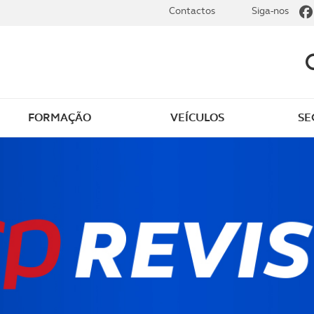
Contactos
Siga-nos
FORMAÇÃO
VEÍCULOS
SE
ência jurídica
Documentos aduaneiro
r a carta de
Autos de ocorrência de
ção
acidente
 e alterações na carta
Carta de embarcações
ndução
recreio
a internacional
Carta de Caçador
ção