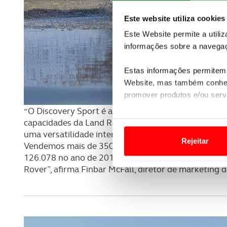
Este website utiliza cookies
Este Website permite a utili
informações sobre a navegaç
Estas informações permitem 
Website, mas também conhec
promover produtos e/ou serv
“O Discovery Sport é amado e desejado pelos nosso
Em alguns casos, a utilizaç
capacidades da Land Rover, proporcionando uma ca
tempo as suas preferências 
uma versatilidade interior capaz de transportar se
Rejeitar
Vendemos mais de 350.000 Discovery Sport em to
Usamos cookies para melhorar
126.078 no ano de 2017, o modelo mais vendido em
funcionalidades de redes so
Rover”, afirma Finbar McFall, diretor de marketing 
Adicionalmente partilhamos i
e organizações na UE e em p