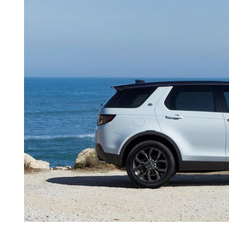
O ACP garantirá que as tran
consentimento e quando tal s
Realçamos que o bloqueio de 
navegação no Website e nos 
Consulte a política de cookie