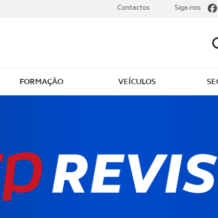
Contactos
Siga-nos
FORMAÇÃO
VEÍCULOS
SE
dade
Clássicos
mentos
Notícias do clube
s
Golfe
sts
Revista ACP Edição
impressa
rto