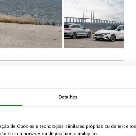
plataforma MMA (Mercedes-Benz Modular
a a cabeça nos bancos traseiros, como mais espaço
Detalhes
aos quais se juntam os 101 litros adicionais da
 com um claro foco na digitalização, a CLA Shooting
zação de Cookies e tecnologias similares próprias ou de tercei
âmico
de grandes dimensões de série em todas as
ão no seu browser ou dispositivo tecnológico.