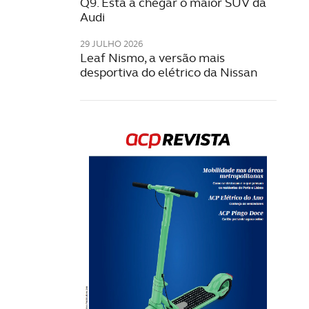
Q9. Está a chegar o maior SUV da
Audi
29 JULHO 2026
Leaf Nismo, a versão mais
desportiva do elétrico da Nissan
Rev
202