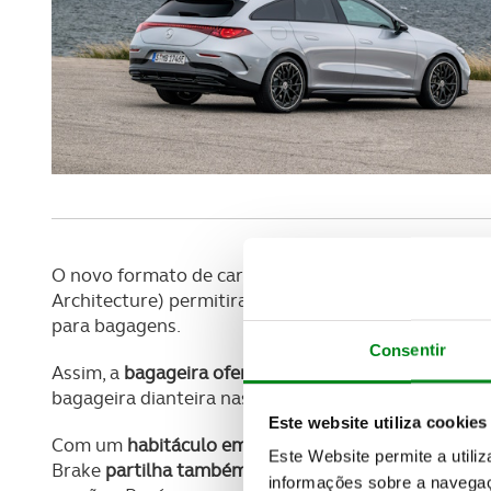
O novo formato de carroçaria e o recurso à nova 
Architecture) permitiram ganhar não só espaço par
para bagagens.
Consentir
Assim, a
bagageira oferece 455 litros de capacidade
bagageira dianteira nas versões elétricas.
Este website utiliza cookies
Com um
habitáculo em tudo idêntico ao da berlina
e
Este Website permite a utili
Brake
partilha também com a berlina o teto panor
informações sobre a navegaç