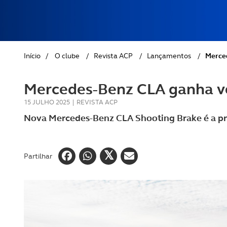
REVISTA ACP
PETS
SOBRE O ACP SEGUROS
CLÁSSICOS
Início
/
O clube
/
Revista ACP
/
Lançamentos
/
Merced
GOLFE
Mercedes-Benz CLA ganha ve
AUTOCARAVANISMO
15 JULHO 2025
|
REVISTA ACP
Nova Mercedes-Benz CLA Shooting Brake é a pri
Partilhar