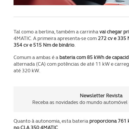
navegação no Website e nos 
Consulte a política de cookie
Tal como a berlina, também a carrinha
vai chegar pr
4MATIC. A primeira apresenta-se com
272 cv e 335 
354 cv e 515 Nm de binário
.
Comum a ambas é a
bateria com 85 kWh de capaci
alternada (CA) com potências de até 11 kW e carr
até 320 kW.
Newsletter Revista
Receba as novidades do mundo automóvel e
Quanto à autonomia, esta bateria
proporciona 761 
no CLA 350 4MATIC
.