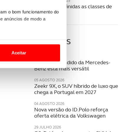
20 NOVEMBRO 2025
Como são definidas as classes de
portagens?
uram o bom funcionamento do
 e anúncios de modo a
Últimas
o nesses termos e a todo o
site.
Aceitar
05 AGOSTO 2026
 para lhe proporcionar
SUV mais vendido da Mercedes-
Benz está mais versátil
site.
05 AGOSTO 2026
e e de análise, com parceiros
Zeekr 9X, o SUV híbrido de luxo que
chega a Portugal em 2027
04 AGOSTO 2026
apenas com o seu
Nova versão do ID.Polo reforça
estar.
oferta elétrica da Volkswagen
 na sua experiência de
29 JULHO 2026