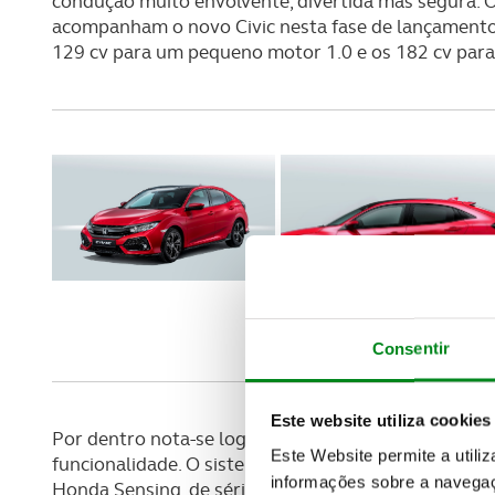
condução muito envolvente, divertida mas segura. 
acompanham o novo Civic nesta fase de lançamento a
129 cv para um pequeno motor 1.0 e os 182 cv para 
Consentir
Este website utiliza cookies
Por dentro nota-se logo estar ao volante de um Ho
Este Website permite a utili
funcionalidade. O sistema Honda Connect garante u
informações sobre a navegaç
Honda Sensing, de série para todos os modelos, for