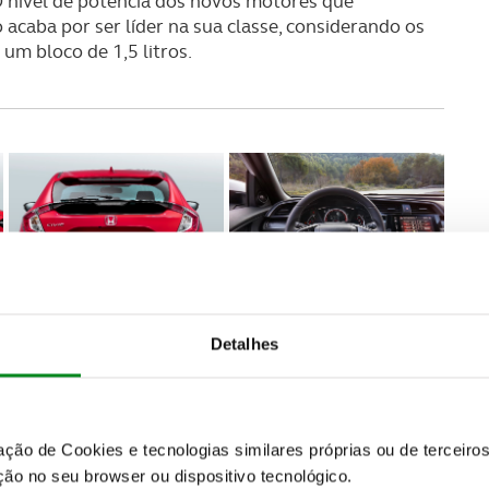
O nível de potência dos novos motores que
caba por ser líder na sua classe, considerando os
um bloco de 1,5 litros.
Detalhes
nda, embora exista mais espaço e maior
zação de Cookies e tecnologias similares próprias ou de tercei
ma perfeita ligação ao mundo e o novo sistema
ão no seu browser ou dispositivo tecnológico.
nece uma segurança total. Produzido no Reino Unido,