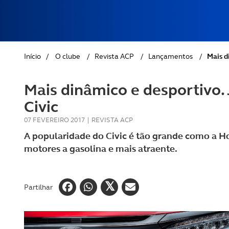
REVISTA ACP
PETS
SOBRE O ACP SEGUROS
CLÁSSICOS
Início
/
O clube
/
Revista ACP
/
Lançamentos
/
Mais d
GOLFE
Mais dinâmico e desportivo.
AUTOCARAVANISMO
Civic
07 FEVEREIRO 2017
|
REVISTA ACP
A popularidade do Civic é tão grande como a H
motores a gasolina e mais atraente.
Partilhar