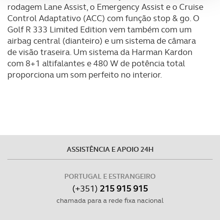
rodagem Lane Assist, o Emergency Assist e o Cruise
Control Adaptativo (ACC) com função stop & go. O
Adicionalmente partilhamos informação, relativa à sua
Golf R 333 Limited Edition vem também com um
utilização do nosso site de publicidade e de análise, com
airbag central (dianteiro) e um sistema de câmara
parceiros e organizações na UE e em países terceiros.
de visão traseira. Um sistema da Harman Kardon
com 8+1 altifalantes e 480 W de potência total
O ACP garantirá que as transferências internacionais de
proporciona um som perfeito no interior.
dados pessoais serão realizadas apenas com o seu
consentimento e quando tal se afigure estritamente
necessário no contexto dos serviços a prestar.
Realçamos que o bloqueio de certo tipo de Cookies e
tecnologias similares pode ter impacto na sua
ASSISTÊNCIA E APOIO 24H
experiência de navegação no Website e nos serviços
disponibilizados.
PORTUGAL E ESTRANGEIRO
(+351)
215 915 915
Consulte a política de cookies do site.
chamada para a rede fixa nacional