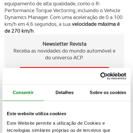
equipamento de alta qualidade, como o R-
Performance Torque Vectoring, incluindo o Vehicle
Dynamics Manager. Com uma aceleração de 0 a 100
km/h em 4,6 segundos, a sua
velocidade máxima é
de 270 km/h
.
Newsletter Revista
Receba as novidades do mundo automóvel e
do universo ACP.
SUBSCREVER
Consentir
Detalhes
Sobre os cookies
Com a atraente pintura Amarelo Lime e detalhes
em preto
foi lançado como um potencial modelo de
coleção
. Prova disso, são
333 unidades do Golf R
Este website utiliza cookies
333 que superaram todas as expectativas, ao
Este Website permite a utilização de Cookies e
esgotarem em apenas oito minutos
.
tecnologias similares próprias ou de terceiros que