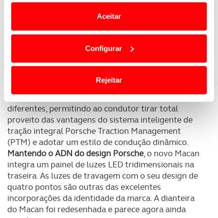
e anúncios de modo a promover produtos e/ou serviços.
Aceitar
Em alguns casos, a utilização destas tecnologias
dependem do seu consentimento, definindo nesses
Configurar
termos e a todo o tempo as suas preferências e limitando
O comportamento dinâmico mantém-se como a
principal caraterística do Macan
. O renovado chassis
o acesso a informações durante a navegação no
aumenta o conforto e torna o Macan ainda mais
Website.
Rejeitar
divertido de conduzir. Como é típico num automóvel
desportivo, apresenta-se com pneus de medidas
Usamos cookies para melhorar a sua experiência digital,
diferentes, permitindo ao condutor tirar total
personalizar conteúdos e anúncios, para lhe proporcionar
proveito das vantagens do sistema inteligente de
funcionalidades de redes sociais, bem como para
tração integral Porsche Traction Management
analisar dados de navegação no nosso website.
(PTM) e adotar um estilo de condução dinâmico.
Mantendo o ADN do design Porsche
, o novo Macan
Adicionalmente partilhamos informação, relativa à sua
integra um painel de luzes LED tridimensionais na
utilização do nosso site de publicidade e de análise, com
traseira. As luzes de travagem com o seu design de
parceiros e organizações na UE e em países terceiros.
quatro pontos são outras das excelentes
incorporações da identidade da marca. A dianteira
O ACP garantirá que as transferências internacionais de
do Macan foi redesenhada e parece agora ainda
dados pessoais serão realizadas apenas com o seu