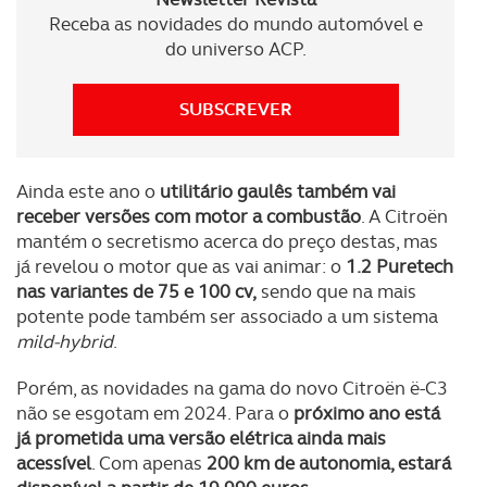
parceiros e organizações na UE e em países terceiros.
Receba as novidades do mundo automóvel e
do universo ACP.
O ACP garantirá que as transferências internacionais de
dados pessoais serão realizadas apenas com o seu
SUBSCREVER
consentimento e quando tal se afigure estritamente
necessário no contexto dos serviços a prestar.
Ainda este ano o
utilitário gaulês também vai
Realçamos que o bloqueio de certo tipo de Cookies e
receber versões com motor a combustão
. A Citroën
tecnologias similares pode ter impacto na sua
mantém o secretismo acerca do preço destas, mas
experiência de navegação no Website e nos serviços
já revelou o motor que as vai animar: o
1.2 Puretech
disponibilizados.
nas variantes de 75 e 100 cv,
sendo que na mais
potente pode também ser associado a um sistema
Consulte a política de cookies do site.
mild-hybrid
.
Porém, as novidades na gama do novo Citroën ë-C3
não se esgotam em 2024. Para o
próximo ano está
já prometida uma versão elétrica ainda mais
acessível
. Com apenas
200 km de autonomia, estará