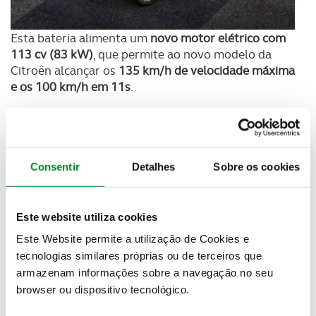
Esta bateria alimenta um
novo motor elétrico com
113 cv (83 kW)
, que permite ao novo modelo da
Citroën alcançar os
135 km/h de velocidade máxima
e os 100 km/h em 11s
.
Com uma gama particularmente simplificada, o
Citroën ë-C3 conta apenas com duas versões: You e
Max
. A primeira custa
23 300 euros
, mas abdica de
equipamentos como o ecrã central de 10’’ ou os
Consentir
Detalhes
Sobre os cookies
vidros elétricos traseiros.
Este website utiliza cookies
Este Website permite a utilização de Cookies e
tecnologias similares próprias ou de terceiros que
armazenam informações sobre a navegação no seu
browser ou dispositivo tecnológico.