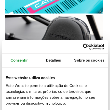
Consentir
Detalhes
Sobre os cookies
Este website utiliza cookies
No habitáculo, a exclusividade continua com
Este Website permite a utilização de Cookies e
logótipos Miami bordados nos apoios de cabeça e
tecnologias similares próprias ou de terceiros que
placas identificativas numeradas.
Cada exemplar
armazenam informações sobre a navegação no seu
recebe ainda uma placa adicional no compartimento
browser ou dispositivo tecnológico.
do motor com os nomes dos técnicos responsáveis