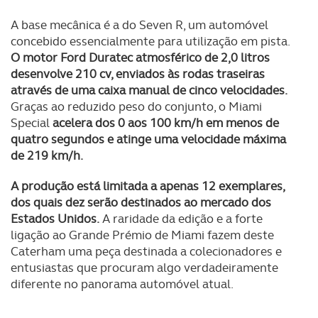
utilização do nosso site de publicidade e de análise, com
parceiros e organizações na UE e em países terceiros.
A base mecânica é a do Seven R, um automóvel
concebido essencialmente para utilização em pista.
O ACP garantirá que as transferências internacionais de
O motor Ford Duratec atmosférico de 2,0 litros
dados pessoais serão realizadas apenas com o seu
desenvolve 210 cv, enviados às rodas traseiras
consentimento e quando tal se afigure estritamente
através de uma caixa manual de cinco velocidades.
necessário no contexto dos serviços a prestar.
Graças ao reduzido peso do conjunto, o Miami
Special
acelera dos 0 aos 100 km/h em menos de
quatro segundos e atinge uma velocidade máxima
Realçamos que o bloqueio de certo tipo de Cookies e
de 219 km/h.
tecnologias similares pode ter impacto na sua
experiência de navegação no Website e nos serviços
A produção está limitada a apenas 12 exemplares,
disponibilizados.
dos quais dez serão destinados ao mercado dos
Estados Unidos.
A raridade da edição e a forte
Consulte a política de cookies do site.
ligação ao Grande Prémio de Miami fazem deste
Caterham uma peça destinada a colecionadores e
entusiastas que procuram algo verdadeiramente
diferente no panorama automóvel atual.