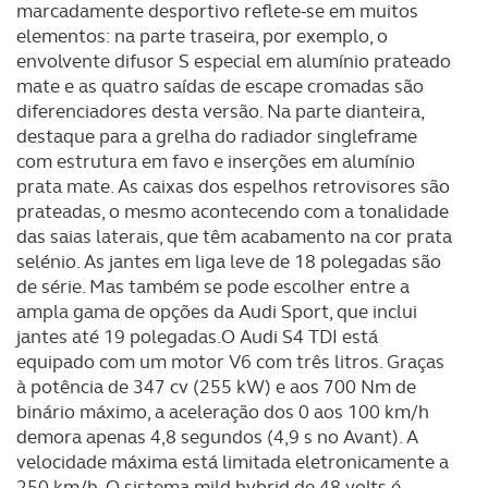
marcadamente desportivo reflete-se em muitos
elementos: na parte traseira, por exemplo, o
envolvente difusor S especial em alumínio prateado
mate e as quatro saídas de escape cromadas são
diferenciadores desta versão. Na parte dianteira,
destaque para a grelha do radiador singleframe
com estrutura em favo e inserções em alumínio
prata mate. As caixas dos espelhos retrovisores são
prateadas, o mesmo acontecendo com a tonalidade
das saias laterais, que têm acabamento na cor prata
selénio. As jantes em liga leve de 18 polegadas são
de série. Mas também se pode escolher entre a
ampla gama de opções da Audi Sport, que inclui
jantes até 19 polegadas.O Audi S4 TDI está
equipado com um motor V6 com três litros. Graças
à potência de 347 cv (255 kW) e aos 700 Nm de
binário máximo, a aceleração dos 0 aos 100 km/h
demora apenas 4,8 segundos (4,9 s no Avant). A
velocidade máxima está limitada eletronicamente a
250 km/h. O sistema mild hybrid de 48 volts é