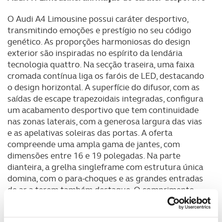
O Audi A4 Limousine possui caráter desportivo,
transmitindo emoções e prestígio no seu código
genético. As proporções harmoniosas do design
exterior são inspiradas no espírito da lendária
tecnologia quattro. Na secção traseira, uma faixa
cromada contínua liga os faróis de LED, destacando
o design horizontal. A superfície do difusor, com as
saídas de escape trapezoidais integradas, configura
um acabamento desportivo que tem continuidade
nas zonas laterais, com a generosa largura das vias
e as apelativas soleiras das portas. A oferta
compreende uma ampla gama de jantes, com
dimensões entre 16 e 19 polegadas. Na parte
dianteira, a grelha singleframe com estrutura única
domina, com o para-choques e as grandes entradas
de ar a terem também destaque. O comprimento
total é de 4,762 metros, a largura de 1,847 metros e
a altura de 1,431 metros, enquanto a distância