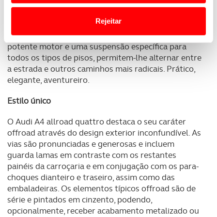
O Audi A4 allroad quattro desfruta de um status
o acesso a informações durante a navegação no
especial, com generosa distância ao solo, design
Website.
Rejeitar
extrovertido e elevada funcionalidade. A
combinação da tração quattro, de série, com um
Usamos cookies para melhorar a sua experiência digital,
potente motor e uma suspensão específica para
personalizar conteúdos e anúncios, para lhe proporcionar
todos os tipos de pisos, permitem-lhe alternar entre
funcionalidades de redes sociais, bem como para
a estrada e outros caminhos mais radicais. Prático,
analisar dados de navegação no nosso website.
elegante, aventureiro.
Adicionalmente partilhamos informação, relativa à sua
Estilo único
utilização do nosso site de publicidade e de análise, com
parceiros e organizações na UE e em países terceiros.
O Audi A4 allroad quattro destaca o seu caráter
offroad através do design exterior inconfundível. As
vias são pronunciadas e generosas e incluem
O ACP garantirá que as transferências internacionais de
guarda lamas em contraste com os restantes
dados pessoais serão realizadas apenas com o seu
painéis da carroçaria e em conjugação com os para-
consentimento e quando tal se afigure estritamente
choques dianteiro e traseiro, assim como das
necessário no contexto dos serviços a prestar.
embaladeiras. Os elementos típicos offroad são de
série e pintados em cinzento, podendo,
Realçamos que o bloqueio de certo tipo de Cookies e
opcionalmente, receber acabamento metalizado ou
tecnologias similares pode ter impacto na sua