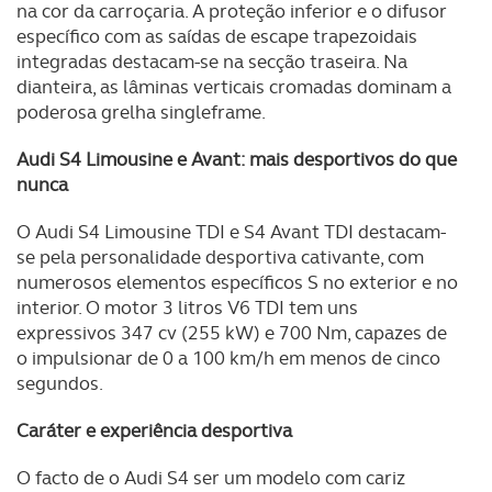
na cor da carroçaria. A proteção inferior e o difusor
experiência de navegação no Website e nos serviços
específico com as saídas de escape trapezoidais
disponibilizados.
integradas destacam-se na secção traseira. Na
dianteira, as lâminas verticais cromadas dominam a
Consulte a política de cookies do site.
poderosa grelha singleframe.
Audi S4 Limousine e Avant: mais desportivos do que
nunca
O Audi S4 Limousine TDI e S4 Avant TDI destacam-
se pela personalidade desportiva cativante, com
numerosos elementos específicos S no exterior e no
interior. O motor 3 litros V6 TDI tem uns
expressivos 347 cv (255 kW) e 700 Nm, capazes de
o impulsionar de 0 a 100 km/h em menos de cinco
segundos.
Caráter e experiência desportiva
O facto de o Audi S4 ser um modelo com cariz