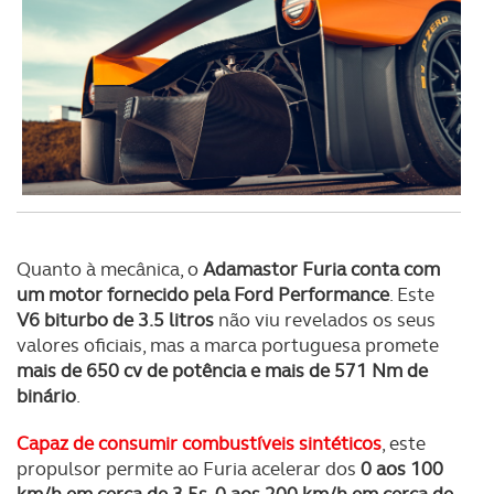
Realçamos que o bloqueio de certo tipo de Cookies e
tecnologias similares pode ter impacto na sua
experiência de navegação no Website e nos serviços
disponibilizados.
Consulte a política de cookies do site.
Quanto à mecânica, o
Adamastor Furia conta com
um motor fornecido pela Ford Performance
. Este
V6 biturbo de 3.5 litros
não viu revelados os seus
valores oficiais, mas a marca portuguesa promete
mais de 650 cv de potência e mais de 571 Nm de
binário
.
Capaz de consumir combustíveis sintéticos
, este
propulsor permite ao Furia acelerar dos
0 aos 100
km/h em cerca de 3,5s, 0 aos 200 km/h em cerca de