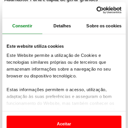
quantidades de
downforce
: 1000 kg a 250 km/h na
versão Road e 1800 kg à mesma velocidade na
versão Race. Como termo de comparação, a
Adamastor afirma que estes valores são próximos
Consentir
Detalhes
Sobre os cookies
aos conseguidos pelos protótipos da categoria
LMP2.
Este website utiliza cookies
Este Website permite a utilização de Cookies e
tecnologias similares próprias ou de terceiros que
armazenam informações sobre a navegação no seu
browser ou dispositivo tecnológico.
Estas informações permitem o acesso, utilização,
adaptação às suas preferências e asseguram o bom
funcionamento do Website, mas também conhecer os
seus hábitos de navegação para personalizar conteúdos
e anúncios de modo a promover produtos e/ou serviços.
Aceitar