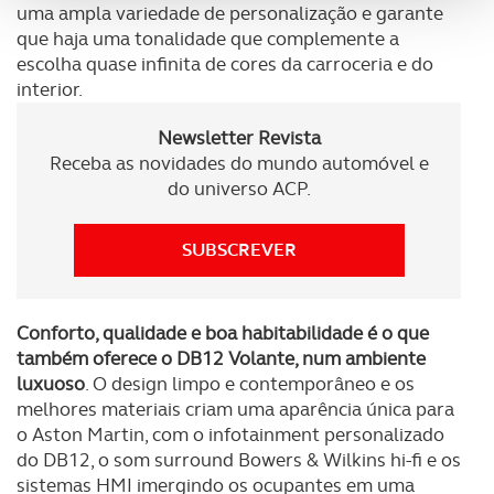
uma ampla variedade de personalização e garante
analisar dados de navegação no nosso website.
que haja uma tonalidade que complemente a
escolha quase infinita de cores da carroceria e do
Adicionalmente partilhamos informação, relativa à sua
interior.
utilização do nosso site de publicidade e de análise, com
parceiros e organizações na UE e em países terceiros.
Newsletter Revista
Receba as novidades do mundo automóvel e
O ACP garantirá que as transferências internacionais de
do universo ACP.
dados pessoais serão realizadas apenas com o seu
consentimento e quando tal se afigure estritamente
SUBSCREVER
necessário no contexto dos serviços a prestar.
Realçamos que o bloqueio de certo tipo de Cookies e
Conforto, qualidade e boa habitabilidade é o que
tecnologias similares pode ter impacto na sua
também oferece o DB12 Volante, num ambiente
experiência de navegação no Website e nos serviços
luxuoso
. O design limpo e contemporâneo e os
disponibilizados.
melhores materiais criam uma aparência única para
o Aston Martin, com o infotainment personalizado
Consulte a política de cookies do site.
do DB12, o som surround Bowers & Wilkins hi-fi e os
sistemas HMI imergindo os ocupantes em uma