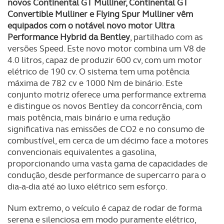
novos Continental GT Mulliner, Continental GT
Convertible Mulliner e Flying Spur Mulliner vêm
Realçamos que o bloqueio de certo tipo de Cookies e
equipados com o notável novo motor Ultra
tecnologias similares pode ter impacto na sua
Performance Hybrid da Bentley
, partilhado com as
experiência de navegação no Website e nos serviços
versões Speed. Este novo motor combina um V8 de
disponibilizados.
4.0 litros, capaz de produzir 600 cv, com um motor
elétrico de 190 cv. O sistema tem uma potência
Consulte a política de cookies do site.
máxima de 782 cv e 1000 Nm de binário. Este
conjunto motriz oferece uma performance extrema
e distingue os novos Bentley da concorrência, com
mais potência, mais binário e uma redução
significativa nas emissões de CO2 e no consumo de
combustível, em cerca de um décimo face a motores
convencionais equivalentes a gasolina,
proporcionando uma vasta gama de capacidades de
condução, desde performance de supercarro para o
dia-a-dia até ao luxo elétrico sem esforço.
Num extremo, o veículo é capaz de rodar de forma
serena e silenciosa em modo puramente elétrico,