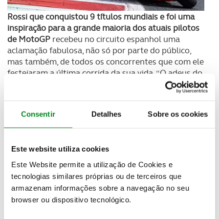
Rossi que conquistou 9 títulos mundiais e foi uma
inspiração para a grande maioria dos atuais pilotos
de MotoGP
recebeu no circuito espanhol uma
aclamação fabulosa, não só por parte do público,
mas também, de todos os concorrentes que com ele
festejaram a última corrida da sua vida. “O adeus do
Deus” foi sem dúvida o momento alto da última
corrida de 2021, com todos a agradecerem a
Valentino
#GrazieVale
os fabulosos momentos que
Consentir
Detalhes
Sobre os cookies
proporcionou ao longo da sua carreira. Rossi, em
Yamaha, terminou o MotoGP de Valência no 10º
lugar, sendo alvo de uma homenagem memorável.
Este website utiliza cookies
Este Website permite a utilização de Cookies e
tecnologias similares próprias ou de terceiros que
armazenam informações sobre a navegação no seu
browser ou dispositivo tecnológico.