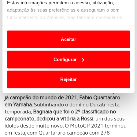
Estas informações permitem o acesso, utilização,
adaptação às suas preferências e asseguram o bom
funcionamento do Website, mas também conhecer os
seus hábitos de navegação para personalizar conteúdos
e anúncios de modo a promover produtos e/ou serviços.
Aceitar
Em alguns casos, a utilização destas tecnologias
dependem do seu consentimento, definindo nesses
Configurar
termos e a todo o tempo as suas preferências e limitando
o acesso a informações durante a navegação no
Depois de
Website.
um pódio inédito, com as três Ducati de
Rejeitar
“Peco” Bagnaia, Jorge Martin e Jack Miller
,
classificaram-se Joan Mir em Suzuki e no 5º lugar
o
Usamos cookies para melhorar a sua experiência digital,
já campeão do mundo de 2021, Fabio Quartararo
personalizar conteúdos e anúncios, para lhe proporcionar
em Yamaha
. Sublinhando o domínio Ducati nesta
funcionalidades de redes sociais, bem como para
temporada,
Bagnaia que foi o 2º classificado no
analisar dados de navegação no nosso website.
campeonato, dedicou a vitória a Rossi
, um dos seus
ídolos desde muito novo. O MotoGP 2021 terminou
Adicionalmente partilhamos informação, relativa à sua
em festa, com Quartararo campeão com 278
utilização do nosso site de publicidade e de análise, com