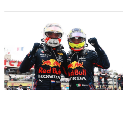
O ACP garantirá que as transferências internacionais de
dados pessoais serão realizadas apenas com o seu
consentimento e quando tal se afigure estritamente
necessário no contexto dos serviços a prestar.
Realçamos que o bloqueio de certo tipo de Cookies e
tecnologias similares pode ter impacto na sua
experiência de navegação no Website e nos serviços
disponibilizados.
Consulte a política de cookies do site.