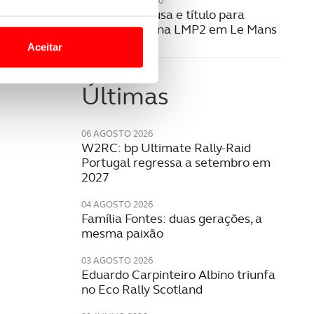
20 SETEMBRO 2020
Dobradinha lusa e título para
o nesses termos e a todo o
Albuquerque na LMP2 em Le Mans
site.
Aceitar
 para lhe proporcionar
site.
Últimas
e e de análise, com parceiros
06 AGOSTO 2026
W2RC: bp Ultimate Rally-Raid
Portugal regressa a setembro em
apenas com o seu
2027
estar.
04 AGOSTO 2026
Família Fontes: duas gerações, a
 na sua experiência de
mesma paixão
03 AGOSTO 2026
Eduardo Carpinteiro Albino triunfa
no Eco Rally Scotland