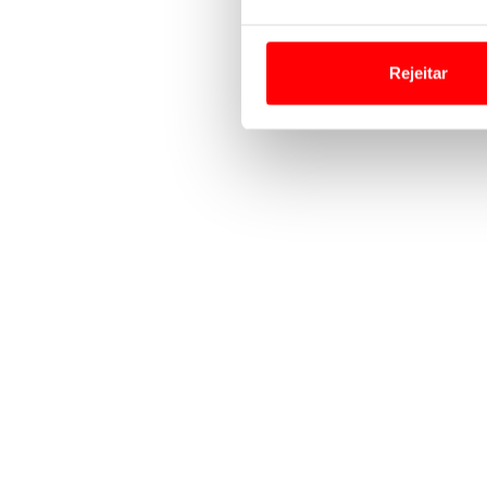
Em alguns casos, a utilizaç
tempo as suas preferências 
Rejeitar
Usamos cookies para melhorar
funcionalidades de redes so
Adicionalmente partilhamos i
e organizações na UE e em p
O ACP garantirá que as tran
consentimento e quando tal s
Realçamos que o bloqueio de 
navegação no Website e nos 
Consulte a política de cookie