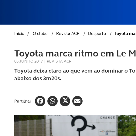
REVISTA ACP
PETS
SOBRE O ACP SEGUROS
CLÁSSICOS
Início
/
O clube
/
Revista ACP
/
Desporto
/
Toyota ma
GOLFE
Toyota marca ritmo em Le 
AUTOCARAVANISMO
05 JUNHO 2017
|
REVISTA ACP
Toyota deixa claro ao que vem ao dominar o To
abaixo dos 3m20s.
Partilhar