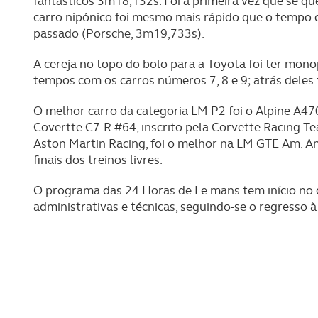
fantásticos 3m18,132s. Foi a primeira vez que se q
carro nipónico foi mesmo mais rápido que o tempo 
passado (Porsche, 3m19,733s).
A cereja no topo do bolo para a Toyota foi ter mono
tempos com os carros números 7, 8 e 9; atrás deles
O melhor carro da categoria LM P2 foi o Alpine A4
Covertte C7-R #64, inscrito pela Corvette Racing 
Aston Martin Racing, foi o melhor na LM GTE Am.
finais dos treinos livres.
O programa das 24 Horas de Le mans tem início no 
administrativas e técnicas, seguindo-se o regresso à 