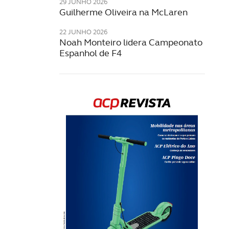
29 JUNHO 2026
Guilherme Oliveira na McLaren
22 JUNHO 2026
Noah Monteiro lidera Campeonato
Espanhol de F4
Rev
202