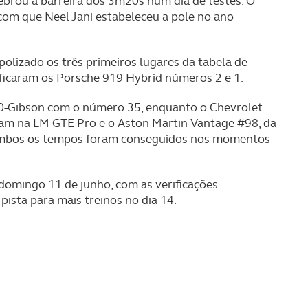
uebrou a barreira dos 3m20s num dia de testes. O
com que Neel Jani estabeleceu a pole no ano
polizado os três primeiros lugares da tabela de
 ficaram os Porsche 919 Hybrid números 2 e 1.
70-Gibson com o número 35, enquanto o Chevrolet
Team na LM GTE Pro e o Aston Martin Vantage #98, da
 Ambos os tempos foram conseguidos nos momentos
domingo 11 de junho, com as verificações
pista para mais treinos no dia 14.