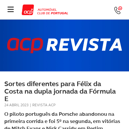
Sortes diferentes para Félix da
Costa na dupla jornada da Fórmula
E
24 ABRIL 2023
|
REVISTA ACP
O piloto português da Porsche abandonou na
primeira corrida e foi 5º na segunda, em vitórias
de Mitch Evans e Nick Cassidy em Berlim.