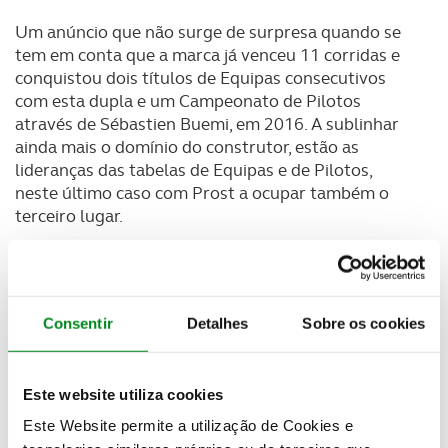
Um anúncio que não surge de surpresa quando se
tem em conta que a marca já venceu 11 corridas e
conquistou dois títulos de Equipas consecutivos
com esta dupla e um Campeonato de Pilotos
através de Sébastien Buemi, em 2016. A sublinhar
ainda mais o domínio do construtor, estão as
lideranças das tabelas de Equipas e de Pilotos,
neste último caso com Prost a ocupar também o
terceiro lugar.
“Temos uma forte dupla de pilotos que provou ser
muito bem sucedida até à data. Por esse motivo, é
muito importante para nós manter a estabilidade
Consentir
Detalhes
Sobre os cookies
na formação, ainda para mais porque já estamos a
trabalhar no carro para a quinta temporada,”
afirmou Alain Prost, um dos donos da equipa.
Este website utiliza cookies
Este Website permite a utilização de Cookies e