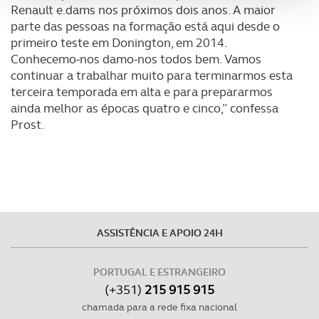
analisar dados de navegação no nosso website.
Renault e.dams nos próximos dois anos. A maior
parte das pessoas na formação está aqui desde o
primeiro teste em Donington, em 2014.
Adicionalmente partilhamos informação, relativa à sua
Conhecemo-nos damo-nos todos bem. Vamos
utilização do nosso site de publicidade e de análise, com
continuar a trabalhar muito para terminarmos esta
parceiros e organizações na UE e em países terceiros.
terceira temporada em alta e para prepararmos
ainda melhor as épocas quatro e cinco,” confessa
O ACP garantirá que as transferências internacionais de
Prost.
dados pessoais serão realizadas apenas com o seu
consentimento e quando tal se afigure estritamente
necessário no contexto dos serviços a prestar.
Realçamos que o bloqueio de certo tipo de Cookies e
tecnologias similares pode ter impacto na sua
experiência de navegação no Website e nos serviços
ASSISTÊNCIA E APOIO 24H
disponibilizados.
PORTUGAL E ESTRANGEIRO
Consulte a política de cookies do site.
(+351)
215 915 915
chamada para a rede fixa nacional